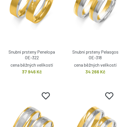
Snubní prsteny Penelopa
Snubní prsteny Pelasgos
OE-322
OE-318
cena běžných velikostí
cena běžných velikostí
37 946 Kč
34 266 Kč