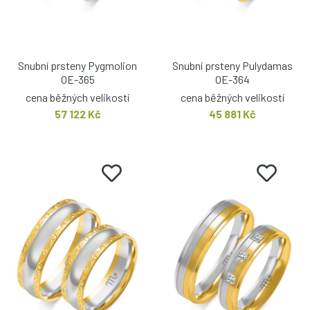
Snubní prsteny Pygmolion
Snubní prsteny Pulydamas
OE-365
OE-364
cena běžných velikostí
cena běžných velikostí
57 122 Kč
45 881 Kč