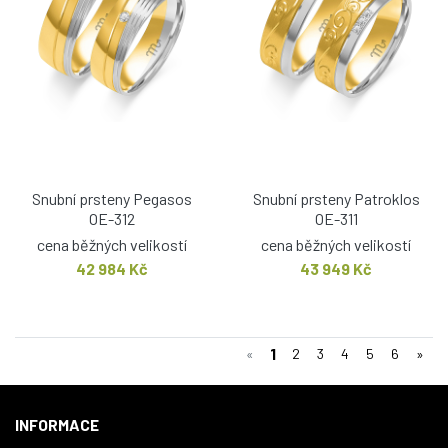
Snubní prsteny Pegasos
Snubní prsteny Patroklos
OE-312
OE-311
cena běžných velikostí
cena běžných velikostí
42 984 Kč
43 949 Kč
1
«
2
3
4
5
6
»
INFORMACE