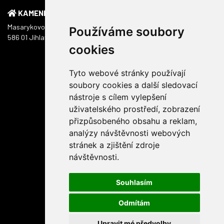
KAMENNÁ PRODEJNA
Masarykovo náměstí 1217/51
Používáme soubory
586 01 Jihlava
cookies
Tyto webové stránky používají
soubory cookies a další sledovací
nástroje s cílem vylepšení
uživatelského prostředí, zobrazení
přizpůsobeného obsahu a reklam,
analýzy návštěvnosti webových
stránek a zjištění zdroje
návštěvnosti.
Souhlasím
Odmítám
Upravit mé předvolby