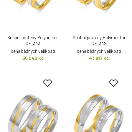
Snubní prsteny Polyneikes
Snubní prsteny Polymestor
OE-343
OE-342
cena běžných velikostí
cena běžných velikostí
56 040 Kč
43 917 Kč