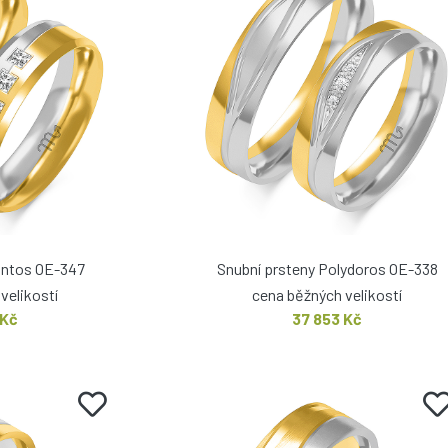
ontos OE-347
Snubní prsteny Polydoros OE-338
velikostí
cena běžných velikostí
 Kč
37 853 Kč