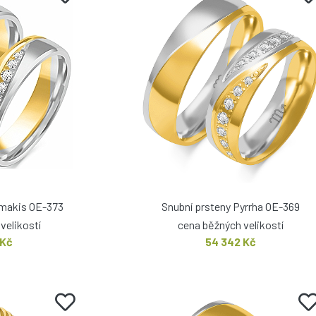
lmakis OE-373
Snubní prsteny Pyrrha OE-369
velikostí
cena běžných velikostí
 Kč
54 342 Kč