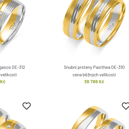
egasos OE-312
Snubní prsteny Pasithea OE-310
velikostí
cena běžných velikostí
 Kč
38 786 Kč