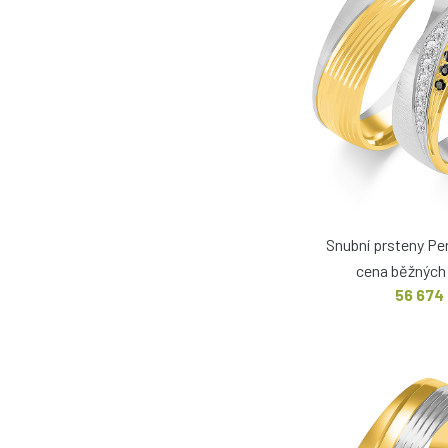
Snubní prsteny Pe
cena běžných 
56 674