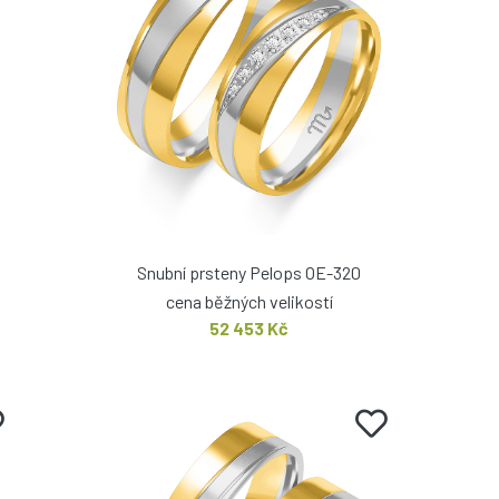
Snubní prsteny Pelops OE-320
cena běžných velikostí
52 453 Kč