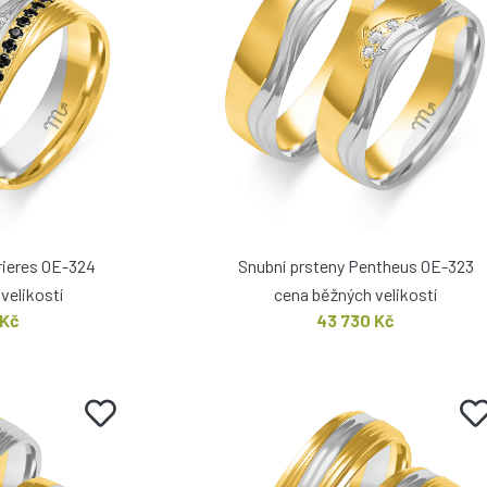
rieres OE-324
Snubní prsteny Pentheus OE-323
velikostí
cena běžných velikostí
 Kč
43 730 Kč