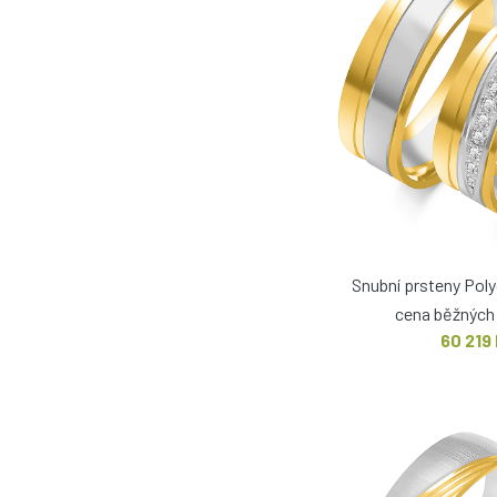
Snubní prsteny Po
cena běžných 
60 219