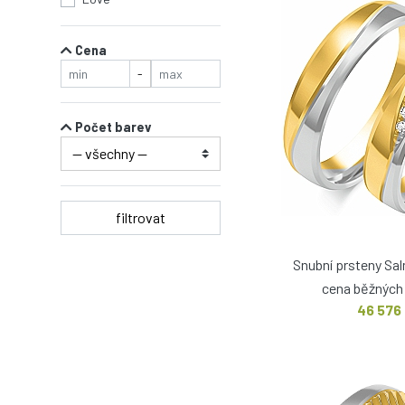
Cena
-
Počet barev
filtrovat
Snubní prsteny Sa
cena běžných 
46 576