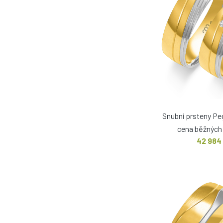
Snubní prsteny P
cena běžných 
42 984