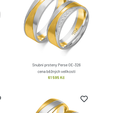
Snubní prsteny Perse OE-326
cena běžných velikostí
61 595 Kč