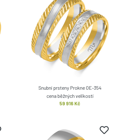
Snubní prsteny Prokne OE-354
cena běžných velikostí
59 916 Kč