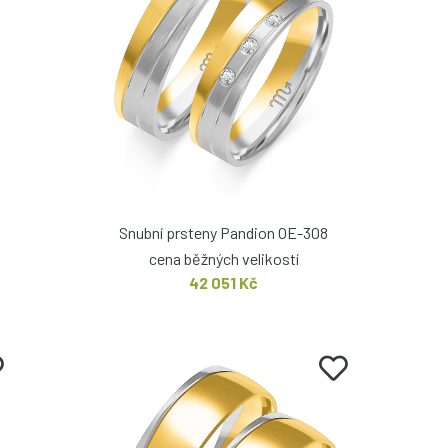
Snubní prsteny Pandion OE-308
cena běžných velikostí
42 051 Kč