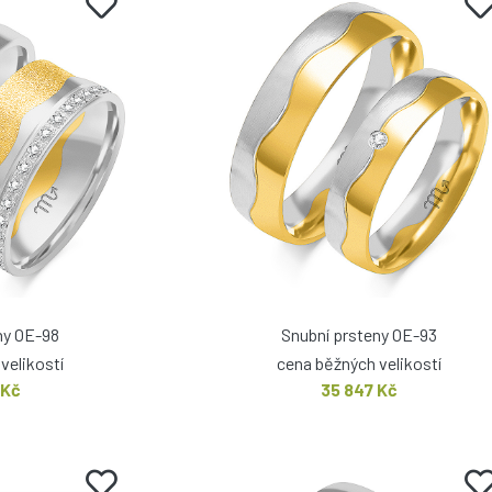
ny OE-98
Snubní prsteny OE-93
velikostí
cena běžných velikostí
 Kč
35 847 Kč