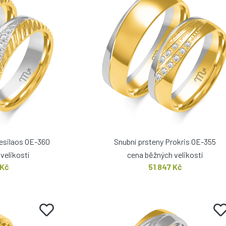
tesilaos OE-360
Snubní prsteny Prokris OE-355
velikostí
cena běžných velikostí
 Kč
51 847 Kč