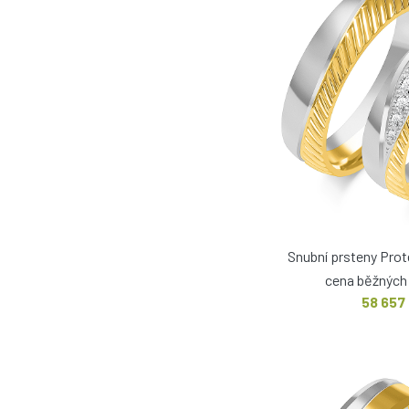
Snubní prsteny Pro
cena běžných 
58 657