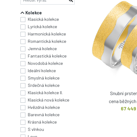
Kolekce
Klasická kolekce
Lyrická kolekce
Harmonická kolekce
Romantická kolekce
Jemná kolekce
Fantastická kolekce
Novodobá kolekce
Ideální kolekce
Smyslná kolekce
Srdečná kolekce
Klasická kolekce II.
Snubní prste
Klasická nová kolekce
cena běžných 
Hvězdná kolekce
67 449
Barevná kolekce
Krásná kolekce
S vlnkou
Love