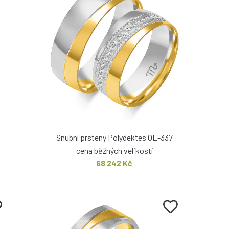
Snubní prsteny Polydektes OE-337
cena běžných velikostí
68 242 Kč