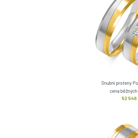
Snubní prsteny P
cena běžných 
52 546