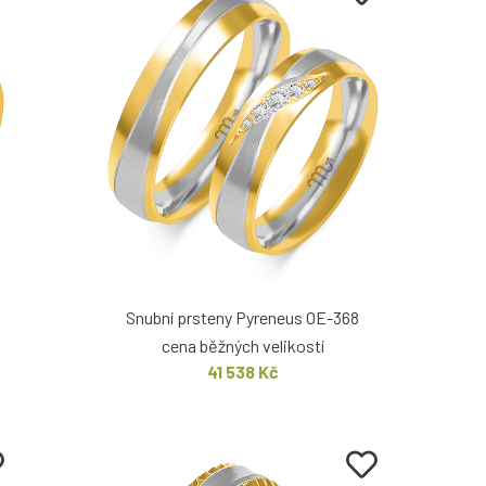
Snubní prsteny Pyreneus OE-368
cena běžných velikostí
41 538 Kč