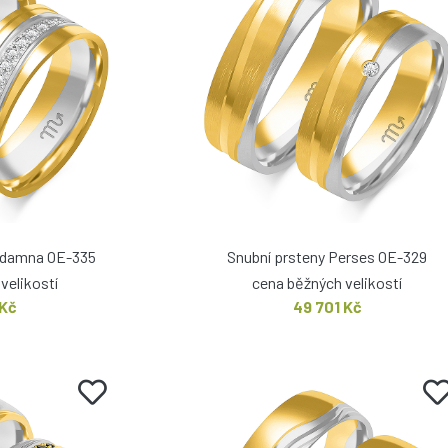
lydamna OE-335
Snubní prsteny Perses OE-329
velikostí
cena běžných velikostí
 Kč
49 701 Kč