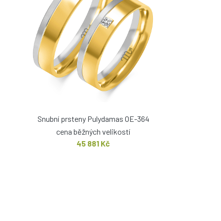
Snubní prsteny Pulydamas OE-364
cena běžných velikostí
45 881 Kč