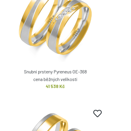
Snubní prsteny Pyreneus OE-368
cena běžných velikostí
41 538 Kč