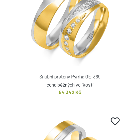
Snubní prsteny Pyrrha OE-369
cena běžných velikostí
54 342 Kč