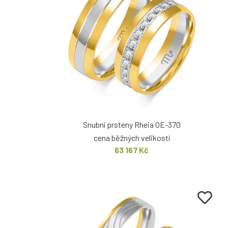
Snubní prsteny Rheia OE-370
cena běžných velikostí
63 167 Kč