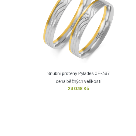
Snubní prsteny Pylades OE-367
cena běžných velikostí
23 038 Kč