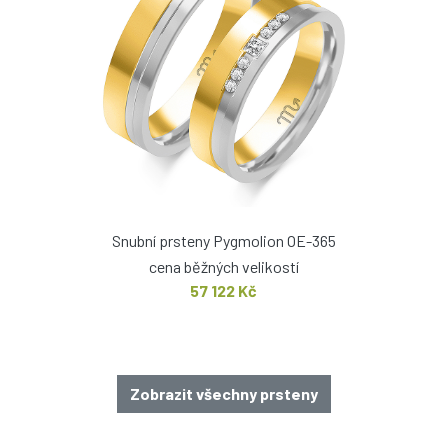
Snubní prsteny Pygmolion OE-365
cena běžných velikostí
57 122 Kč
Zobrazit všechny prsteny