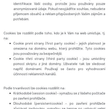
identifikace Vaší osoby, protože jsou používány pouze
anonymizované údaje. Pokud nevyjádříte souhlas, nebudete
příjemcem obsahů a reklam přizpůsobených Vašim zájmům a
potřebám.
Cookies lze rozdělit podle toho, kdo je k Vám na web umisťuje, tj.
na:
Cookie první strany (first party cookie) – jejich platnost je
omezena na doménu webu, který prohlížíte. Tyto cookies
jsou považovány za bezpečnější.
Cookie třetí strany (third party cookie) – jsou umístěny
pomocí skriptu z jiné domény. Uživatele tak lze sledovat
napříč doménami. Používají se často pro vyhodnocení
účinnosti reklamních kanálů.
Podle trvanlivosti lze cookies rozdělit na:
Krátkodobé (session cookie) – vymažou se z Vašeho počítače
po zavření prohlížeče.
Dlouhodobé (persistentcookie) – po zavření prohlížeče
zůstávají zachovány, vymažou se teprve po uplynutí velmi