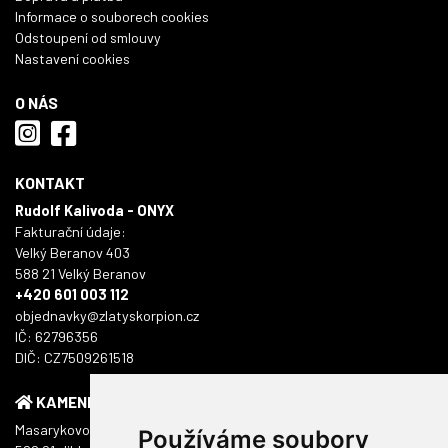
Informace o souborech cookies
Odstoupení od smlouvy
Nastavení cookies
O NÁS
KONTAKT
Rudolf Kalivoda - ONYX
Fakturační údaje:
Velký Beranov 403
588 21 Velký Beranov
+420 601 003 112
objednavky@zlatyskorpion.cz
IČ: 62796356
DIČ: CZ7509261518
KAMENNÁ PRODEJNA
Masarykovo náměstí 1217/51
Používáme soubory