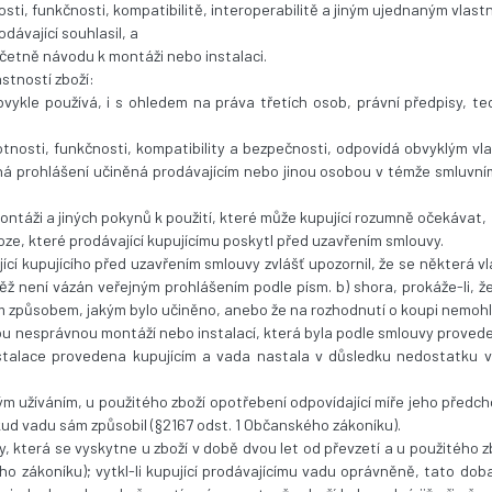
osti, funkčnosti, kompatibilitě, interoperabilitě a jiným ujednaným vlas
odávající souhlasil, a
včetně návodu k montáži nebo instalaci.
stností zboží:
bvykle používá, i s ohledem na práva třetích osob, právní předpisy, 
ivotnosti, funkčnosti, kompatibility a bezpečnosti, odpovídá obvyklým v
ná prohlášení učiněná prodávajícím nebo jinou osobou v témže smluvní
ontáži a jiných pokynů k použití, které může kupující rozumně očekávat,
ze, které prodávající kupujícímu poskytl před uzavřením smlouvy.
í kupujícího před uzavřením smlouvy zvlášť upozornil, že se některá vlas
vněž není vázán veřejným prohlášením podle písm. b) shora, prokáže-li, 
 způsobem, jakým bylo učiněno, anebo že na rozhodnutí o koupi nemohlo 
ou nesprávnou montáží nebo instalací, která byla podle smlouvy provede
nstalace provedena kupujícím a vada nastala v důsledku nedostatku v
m užíváním, u použitého zboží opotřebení odpovídající míře jeho předcho
kud vadu sám způsobil (§2167 odst. 1 Občanského zákoníku).
dy, která se vyskytne u zboží v době dvou let od převzetí a u použitého 
ého zákoníku); vytkl-li kupující prodávajícímu vadu oprávněně, tato do