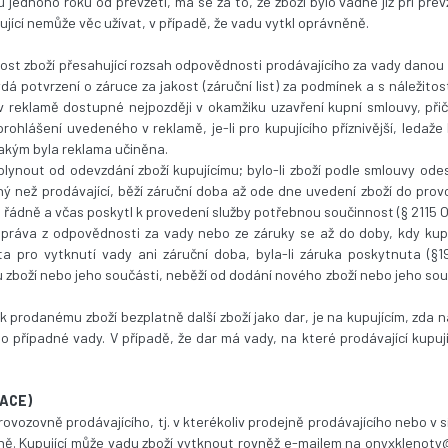
u jednoho roku od převzetí, má se za to, že zboží bylo vadné již při pře
jící nemůže věc užívat, v případě, že vadu vytkl oprávněně.
ost zboží přesahující rozsah odpovědnosti prodávajícího za vady dano
ydá potvrzení o záruce za jakost (záruční list) za podmínek a s náležit
v reklamě dostupné nejpozději v okamžiku uzavření kupní smlouvy, při
lášení uvedeného v reklamě, je-li pro kupujícího příznivější, ledaže
kým byla reklama učiněna.
lynout od odevzdání zboží kupujícímu; bylo-li zboží podle smlouvy odesl
ný než prodávající, běží záruční doba až ode dne uvedení zboží do prov
 a řádně a včas poskytl k provedení služby potřebnou součinnost (§ 2115
í práva z odpovědnosti za vady nebo ze záruky se až do doby, kdy kupuj
hůta pro vytknutí vady ani záruční doba, byla-li záruka poskytnuta (§
zboží nebo jeho součásti, neběží od dodání nového zboží nebo jeho sou
mu k prodanému zboží bezplatně další zboží jako dar, je na kupujícím, zda 
případné vady. V případě, že dar má vady, na které prodávající kupujíc
MACE)
provozovně prodávajícího, tj. v kterékoliv prodejně prodávajícího nebo v s
ě. Kupující může vadu zboží vytknout rovněž e-mailem na onyxklenoty@