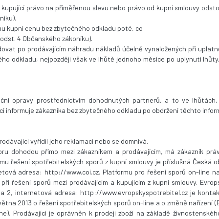
 má kupující právo na přiměřenou slevu nebo právo od kupní smlouvy odsto
níku).
ícímu kupní cenu bez zbytečného odkladu poté, co
1 odst. 4 Občanského zákoníku).
ovat po prodávajícím náhradu nákladů účelně vynaložených při uplatně
o odkladu, nejpozději však ve lhůtě jednoho měsíce po uplynutí lhůty,
uční opravy prostřednictvím dohodnutých partnerů, a to ve lhůtác
cí informuje zákazníka bez zbytečného odkladu po obdržení těchto infor
odávající vyřídil jeho reklamaci nebo se domnívá,
sporu dohodou přímo mezi zákazníkem a prodávajícím, má zákazník prá
u řešení spotřebitelských sporů z kupní smlouvy je příslušná Česká o
tová adresa: http://www.coi.cz. Platformu pro řešení sporů on-line na
při řešení sporů mezi prodávajícím a kupujícím z kupní smlouvy. Evro
a 2, internetová adresa: http://www.evropskyspotrebitel.cz je konta
ětna 2013 o řešení spotřebitelských sporů on-line a o změně nařízení 
ne). Prodávající je oprávněn k prodeji zboží na základě živnostenské