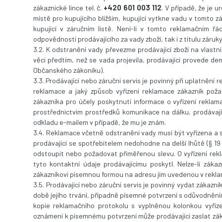
zákaznické lince tel. č.
+420 601 003 112
. V případě, že je u
místě pro kupujícího bližším, kupující vytkne vadu v tomto 
kupující v záručním listě. Není-li v tomto reklamačním ř
odpovědnosti prodávajícího za vady zboží, tak i z titulu záruky
3.2. K odstranění vady převezme prodávající zboží na vlastn
věci předtím, než se vada projevila, prodávající provede 
Občanského zákoníku).
3.3. Prodávající nebo záruční servis je povinný při uplatnění
reklamace a jaký způsob vyřízení reklamace zákazník poža
zákazníka pro účely poskytnutí informace o vyřízení reklama
prostřednictvím prostředků komunikace na dálku, prodávajíc
odkladu e-mailem v případě, že mu je znám.
3.4. Reklamace včetně odstranění vady musí být vyřízena a 
prodávající se spotřebitelem nedohodne na delší lhůtě (§ 1
odstoupit nebo požadovat přiměřenou slevu. O vyřízení rekl
tyto kontaktní údaje prodávajícímu poskytl. Nelze-li zák
zákazníkovi písemnou formou na adresu jím uvedenou v rekl
3.5. Prodávající nebo záruční servis je povinný vydat zákaz
době jejího trvání, případně písemné potvrzení s odůvodnění
kopie reklamačního protokolu s vyplněnou kolonkou vyříz
oznámení k písemnému potvrzení může prodávající zaslat záka