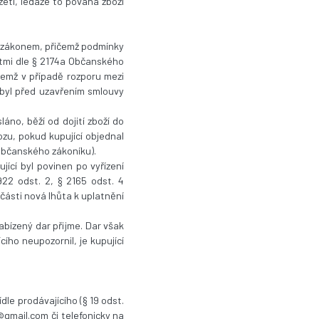
vzetí, ledaže to povaha zboží
u zákonem, přičemž podmínky
ostmi dle § 2174a Občanského
čemž v případě rozporu mezi
 byl před uzavřením smlouvy
áno, běží od dojití zboží do
ozu, pokud kupující objednal
 Občanského zákoníku).
ící byl povinen po vyřízení
1922 odst. 2, § 2165 odst. 4
části nová lhůta k uplatnění
nabízený dar přijme. Dar však
ího neupozornil, je kupující
ídle prodávajícího (§ 19 odst.
gmail.com či telefonicky na