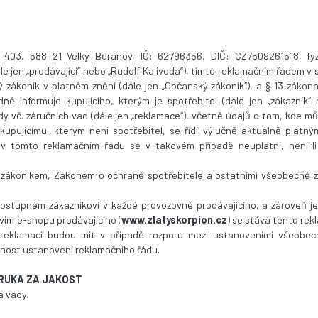
 403, 588 21 Velký Beranov, IČ: 62796356, DIČ: CZ7509261518, fyz
jen „prodávající“ nebo „Rudolf Kalivoda“), tímto reklamačním řádem v so
ký zákoník v platném znění (dále jen „Občanský zákoník“), a § 13 zákon
ně informuje kupujícího, kterým je spotřebitel (dále jen „zákazník“ n
 vč. záručních vad (dále jen „reklamace“), včetně údajů o tom, kde můž
kupujícímu, kterým není spotřebitel, se řídí výlučně aktuálně platn
 tomto reklamačním řádu se v takovém případě neuplatní, není-l
 zákoníkem, Zákonem o ochraně spotřebitele a ostatními všeobecně z
dostupném zákazníkovi v každé provozovně prodávajícího, a zároveň j
vím e-shopu prodávajícího (
www.zlatyskorpion.cz
) se stává tento rek
 reklamací budou mít v případě rozporu mezi ustanoveními všeobe
dnost ustanovení reklamačního řádu.
ÁRUKA ZA JAKOST
á vady.