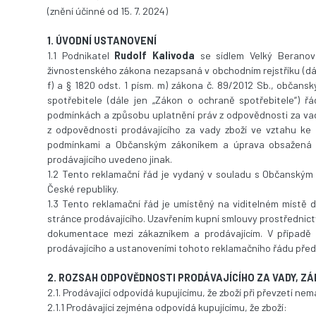
(znění účinné od 15. 7. 2024)
1. ÚVODNÍ USTANOVENÍ
1.1 Podnikatel
Rudolf Kalivoda
se sídlem Velký Beranov
živnostenského zákona nezapsaná v obchodním rejstříku (dále 
f) a § 1820 odst. 1 písm. m) zákona č. 89/2012 Sb., občans
spotřebitele (dále jen „Zákon o ochraně spotřebitele“) řád
podmínkách a způsobu uplatnění práv z odpovědnosti za vady
z odpovědnosti prodávajícího za vady zboží ve vztahu ke 
podmínkami a Občanským zákoníkem a úprava obsažená v
prodávajícího uvedeno jinak.
1.2 Tento reklamační řád je vydaný v souladu s Občanským
České republiky.
1.3 Tento reklamační řád je umístěný na viditelném místě 
stránce prodávajícího. Uzavřením kupní smlouvy prostřednict
dokumentace mezi zákazníkem a prodávajícím. V případě
prodávajícího a ustanoveními tohoto reklamačního řádu pře
2. ROZSAH ODPOVĚDNOSTI PRODÁVAJÍCÍHO ZA VADY, Z
2.1. Prodávající odpovídá kupujícímu, že zboží při převzetí nem
2.1.1 Prodávající zejména odpovídá kupujícímu, že zboží: