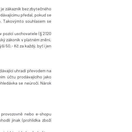
, je zákazník bez zbytečného
rodávajícímu předal, pokud se
ího. Takovýmto souhlasem se
 v pozici uschovatele (§ 2120
ský zákoník v platném znění,
 50,- Kč za každý, byť i jen
dávající uhradí převodem na
ním účtu prodávajícího jako
ohledávka se neúročí. Nárok
iv provozovně nebo e-shopu
odli jinak (prohlídka zboží