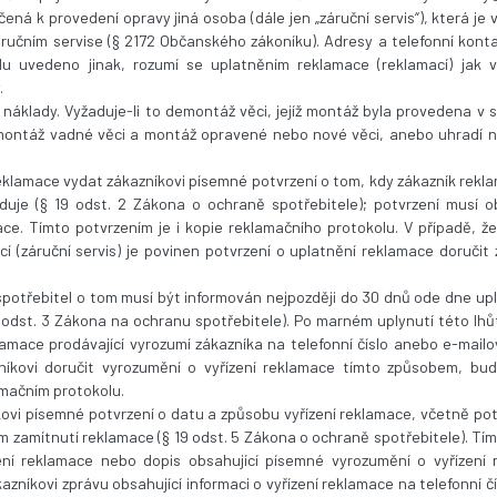
rčená k provedení opravy jiná osoba (dále jen „záruční servis“), která je
záručním servise (§ 2172 Občanského zákoníku). Adresy a telefonní kont
ádu uvedeno jinak, rozumí se uplatněním reklamace (reklamací) jak v
.
í náklady. Vyžaduje-li to demontáž věci, jejíž montáž byla provedena 
demontáž vadné věci a montáž opravené nebo nové věci, anebo uhradí n
 reklamace vydat zákazníkovi písemné potvrzení o tom, kdy zákazník rekla
duje (§ 19 odst. 2 Zákona o ochraně spotřebitele); potvrzení musí o
ce. Tímto potvrzením je i kopie reklamačního protokolu. V případě, že
í (záruční servis) je povinen potvrzení o uplatnění reklamace doručit
spotřebitel o tom musí být informován nejpozději do 30 dnů ode dne up
9 odst. 3 Zákona na ochranu spotřebitele). Po marném uplynutí této lhů
amace prodávající vyrozumí zákazníka na telefonní číslo anebo e-mail
azníkovi doručit vyrozumění o vyřízení reklamace tímto způsobem, bu
amačním protokolu.
níkovi písemné potvrzení o datu a způsobu vyřízení reklamace, včetně po
m zamítnutí reklamace (§ 19 odst. 5 Zákona o ochraně spotřebitele). Tí
ení reklamace nebo dopis obsahující písemné vyrozumění o vyřízení
zníkovi zprávu obsahující informaci o vyřízení reklamace na telefonní č