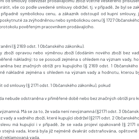
ní od smlouvy odevzdat prodávajícímu zboží včetně veškerého přísluše
vrátit, vše co podle uvedené smlouvy obdržel, tj. v případě, že byl se
 případně symbolickou cenu, a zákazník odstoupil od kupní smlouvy, 
ní poskytnuté za zvýhodněnou nebo symbolickou cenu (§ 1727 Občanského
 protokolu pověřeným pracovníkem prodávajícího.
tranění (§ 2169 odst. 1 Občanského zákoníku).
dy zboží opravou nebo výměnou zboží (dodáním nového zboží bez vad)
ěřeně nákladný; to se posoudí zejména s ohledem na význam vady, hod
něna bez značných obtíží pro kupujícího (§ 2169 odst. 1 Občanského 
eně nákladné zejména s ohledem na význam vady a hodnotu, kterou by
t od smlouvy (§ 2171 odst. 1 Občanského zákoníku), pokud
 vada nebude odstraněna v přiměřené době nebo bez značných obtíží pro k
nevýznamná. Má se za to, že vada není nevýznamná (§2171 odst. 3 Občans
bez vady a vadného zboží, které kupující obdržel (§2171 odst. 2 Občanskéh
levu má kupující i v případě, že se vada projeví opakovaně (§ 2171 
 se stejná vada, která byla již nejméně dvakrát odstraňována, opětovně
osud reklamovaná vada.