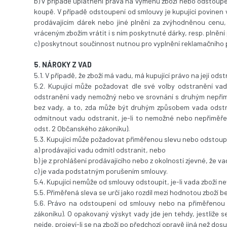
b) v případě uplatnění práva na výměnu zboží nebo odstoupe
koupě. V případě odstoupení od smlouvy je kupující povinen 
prodávajícím dárek nebo jiné plnění za zvýhodněnou cenu,
vráceným zbožím vrátit i s ním poskytnuté dárky, resp. plně
c) poskytnout součinnost nutnou pro vyplnění reklamačního
5. NÁROKY Z VAD
5.1. V případě, že zboží má vadu, má kupující právo na její ods
5.2. Kupující může požadovat dle své volby odstranění va
odstranění vady nemožný nebo ve srovnání s druhým nepřim
bez vady, a to, zda může být druhým způsobem vada odstra
odmítnout vadu odstranit, je-li to nemožné nebo nepřiměř
odst. 2 Občanského zákoníku).
5.3. Kupující může požadovat přiměřenou slevu nebo odstoupi
a) prodávající vadu odmítl odstranit, nebo
b) je z prohlášení prodávajícího nebo z okolností zjevné, že
c) je vada podstatným porušením smlouvy.
5.4. Kupující nemůže od smlouvy odstoupit, je-li vada zboží 
5.5. Přiměřená sleva se určí jako rozdíl mezi hodnotou zboží 
5.6. Právo na odstoupení od smlouvy nebo na přiměřenou s
zákoníku). O opakovaný výskyt vady jde jen tehdy, jestliže
nejde, projeví-li se na zboží po předchozí opravě jiná než d