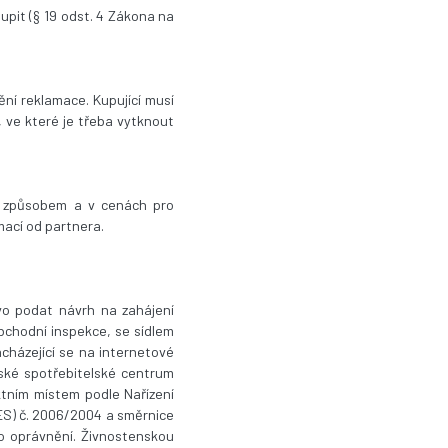
upit (§ 19 odst. 4 Zákona na
ní reklamace. Kupující musí
 ve které je třeba vytknout
h, způsobem a v cenách pro
mací od partnera.
vo podat návrh na zahájení
bchodní inspekce, se sídlem
cházející se na internetové
pské spotřebitelské centrum
ktním místem podle Nařízení
(ES) č. 2006/2004 a směrnice
ho oprávnění. Živnostenskou