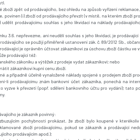
ytl.
é zboží zpět od prodávajícího, bez ohledu na způsob vyřízení reklamace
, povinen (i) zboží od prodávajícího převzít (v místě, na kterém zboží p
) udělit prodávajícímu souhlas s jeho likvidací na náklady prodávajíc
nku 3.6. nepřevezme, ani neudělí souhlas s jeho likvidací, je prodávající
rodávajícího se použijí přiměřeně ustanovení zák. č. 89/2012 Sb., občan
dávající je oprávněn účtovat zákazníkovi za úschovu zboží částku ve výši
e prodávající též:
čanského zákoníku a výtěžek z prodeje vydat zákazníkovi; nebo
vrátit zákazníkovi kupní cenu zboží.
né a případně účelně vynaložené náklady spojené s prodejem zboží pro
ení-li prodávajícímu znám bankovní účet zákazníka, ponechá na inter
 vyzve k převzetí (popř. sdělení bankovního účtu pro vydání); tato p
ny.
vajícího je zákazník povinný:
vzbuzujícím pochybnosti prokázat, že zboží bylo koupené v kterékol
lamované zboží prodávajícímu, pokud se zákazník a prodávající nedoh
jícího prodávajícím apod.);