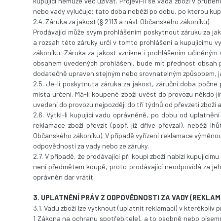
kupující nemůže věc užívat. Projeví-li se vada zboží v průběh
nebo vady vylučuje; tato doba neběží po dobu, po kterou kupu
2.4. Záruka za jakost (§ 2113 a násl. Občanského zákoníku).
Prodávající může svým prohlášením poskytnout záruku za jak
a rozsah této záruky určí v tomto prohlášení a kupujícímu v
zákoníku. Záruka za jakost vznikne i prohlášením učiněným 
obsahem uvedených prohlášení, bude mít přednost obsah proh
dodatečně upraven stejným nebo srovnatelným způsobem, ja
2.5. Je-li poskytnuta záruka za jakost, záruční doba počne p
místa určení. Má-li koupené zboží uvést do provozu někdo ji
uvedení do provozu nejpozději do tří týdnů od převzetí zboží
2.6. Vytkl-li kupující vadu oprávněně, po dobu od uplatněn
reklamace zboží převzít (popř. již dříve převzal), neběží l
Občanského zákoníku). V případě vyřízení reklamace výměnou 
odpovědnosti za vady nebo ze záruky.
2.7. V případě, že prodávající při koupi zboží nabízí kupující
není předmětem koupě, proto prodávající neodpovídá za jeho 
oprávněn dar vrátit.
3. UPLATNĚNÍ PRÁV Z ODPOVĚDNOSTI ZA VADY (REKLA
3.1. Vadu zboží lze vytknout (uplatnit reklamaci) v kterékoliv 
1 Zákona na ochranu spotřebitele), a to osobně nebo písemn