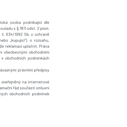
ická osoba podnikající dle
uladu s § 1811 odst. 2 písm.
a č. 634/1992 Sb. o ochraně
ebo „kupující“), o rozsahu,
e reklamaci uplatnit. Práva
ými všeobecnými obchodními
i v obchodních podmínkách
ávaznými právními předpisy
e zveřejněný na internetové
lamační řád součástí smluvní
cných obchodních podmínek