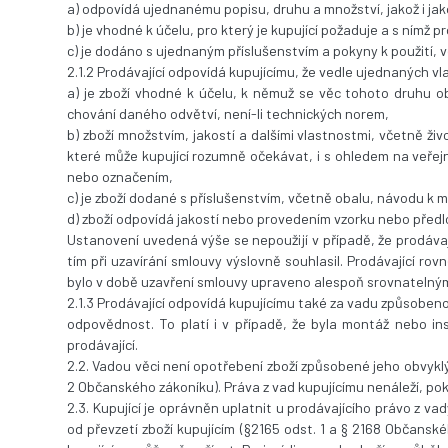
a) odpovídá ujednanému popisu, druhu a množství, jakož i jak
b) je vhodné k účelu, pro který je kupující požaduje a s nímž pr
c) je dodáno s ujednaným příslušenstvím a pokyny k použití, 
2.1.2 Prodávající odpovídá kupujícímu, že vedle ujednaných vla
a) je zboží vhodné k účelu, k němuž se věc tohoto druhu o
chování daného odvětví, není-li technických norem,
b) zboží množstvím, jakostí a dalšími vlastnostmi, včetně ž
které může kupující rozumně očekávat, i s ohledem na veřej
nebo označením,
c) je zboží dodané s příslušenstvím, včetně obalu, návodu k m
d) zboží odpovídá jakostí nebo provedením vzorku nebo předlo
Ustanovení uvedená výše se nepoužijí v případě, že prodávajíc
tím při uzavírání smlouvy výslovně souhlasil. Prodávající ro
bylo v době uzavření smlouvy upraveno alespoň srovnatelným
2.1.3 Prodávající odpovídá kupujícímu také za vadu způsoben
odpovědnost. To platí i v případě, že byla montáž nebo i
prodávající.
2.2. Vadou věci není opotřebení zboží způsobené jeho obvyklý
2 Občanského zákoníku). Práva z vad kupujícímu nenáleží, po
2.3. Kupující je oprávněn uplatnit u prodávajícího právo z va
od převzetí zboží kupujícím (§2165 odst. 1 a § 2168 Občansk