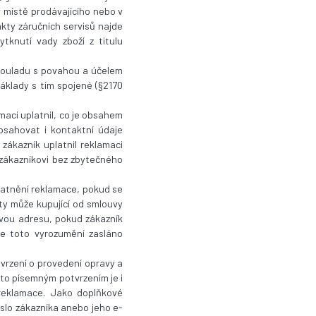
 v místě prodávajícího nebo v
akty záručních servisů najde
ytknutí vady zboží z titulu
v souladu s povahou a účelem
áklady s tím spojené (§2170
maci uplatnil, co je obsahem
bsahovat i kontaktní údaje
 zákazník uplatnil reklamaci
 zákazníkovi bez zbytečného
latnění reklamace, pokud se
ty může kupující od smlouvy
ovou adresu, pokud zákazník
de toto vyrozumění zasláno
tvrzení o provedení opravy a
mto písemným potvrzením je i
 reklamace. Jako doplňkové
íslo zákazníka anebo jeho e-