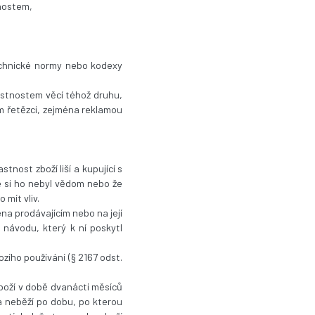
tnostem,
technické normy nebo kodexy
lastnostem věcí téhož druhu,
m řetězci, zejména reklamou
tnost zboží liší a kupující s
že si ho nebyl vědom nebo že
mít vliv.
na prodávajícím nebo na její
 návodu, který k ní poskytl
zího používání (§ 2167 odst.
zboží v době dvanácti měsíců
ba neběží po dobu, po kterou