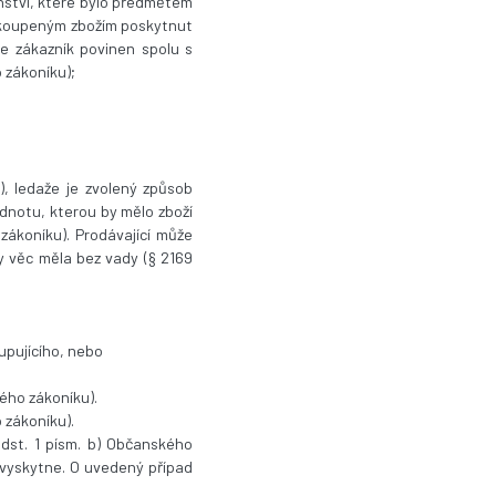
nství, které bylo předmětem
 zakoupeným zbožím poskytnut
je zákazník povinen spolu s
 zákoníku);
, ledaže je zvolený způsob
notu, kterou by mělo zboží
zákoníku). Prodávající může
 věc měla bez vady (§ 2169
upujícího, nebo
kého zákoníku).
o zákoníku).
odst. 1 písm. b) Občanského
 vyskytne. O uvedený případ