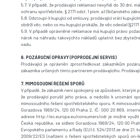
5.7. V případě, že prodávající reklamaci nevyřídí do 30 dní,
ochranu spotřebitele, § 2171 odst. 1 písm. a) Občanského záko
5.8. Odstoupí-li kupující od smlouvy, prodávající vrátí kupuj
obdrží věc, nebo co mu kupující prokáže, že věc odeslal (§217
5.9. V případě oprávněné reklamace má kupující právo požad
nárok na náhradu takovýchto nákladů uplatnit bez zbytečnéh
vadu.
6. POZÁRUČNÍ OPRAVY (POPRODEJNÍ SERVIS)
Prodávající je oprávněn zprostředkovat zákazníkům pozár
zákazníka určených tímto partnerem prodávajícího. Prodávají
7. MIMOSOUDNÍ ŘEŠENÍ SPORŮ
V případě, že zákazník není spokojený se způsobem, kterým pr
že prodávající porušil jeho práva, a nedošlo k urovnání 
mimosoudního řešení spotřebitelského sporu. K mimosoudním
Gorazdova 1969/24, 120 00 Praha 2, IČ: 000 20 869, interne
adrese http://ec.europa.eu/consumers/odr je možné využít 
Česká republika, se sídlem Gorazdova 1969/24, 120 00 Prah
Evropského parlamentu a Rady (EU) č. 524/2013 ze dne 21. kv
2009/22/ES (nařízení o řešení spotřebitelských sporů on-li