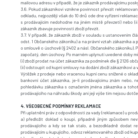
mailovou adresu v případě, že je zákazník prodávajícímu posk
3.6. Pokud zákazníkovi vznikne povinnost převzít reklamovan
odkladu, nejpozději však do 10 dnů ode dne vyřízení reklamace
s prodávajícím nedohodne na jiném místě převzetí) nebo (ii
zákazník zbavuje povinnosti zboží převzít.
3.7. V případě, že zákazník zboží v souladu s ustanovením člá
odst. 1 Občanského zákoníku) a na právní vztah zákazníka a p
o smlouvě o úschově (§ 2402 a násl. Občanského zákoníku). Pro
započatý, den úschovy. Po marném uplynutí uvedené doby můž
(i) zboží prodat na účet zákazníka za podmínek dle § 2126 ob
(ii) odstoupit od kupní smlouvy na dodání zboží zákazníkovi a 
Výtěžek z prodeje nebo vracenou kupní cenu snížené o sklad
bankovní účet zákazníka, je-li prodávajícímu znám nebo, n
pohledávku zákazníka s označením jména zákazníka a tohoto
prodávajícího na náhradu škody ani její výše tím nejsou dotče
4. VŠEOBECNÉ PODMÍNKY REKLAMACE
Při uplatnění práv z odpovědnosti za vady (reklamace) u prodá
a) předložit doklad o koupi, případně jiným způsobem ne
prodávajícího a kdy se tak stalo, a bezodkladně dodat rek
prodávajícím u kupujícího, odvoz reklamovaného zboží od kupu