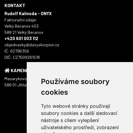
KONTAKT
Rudolf Kalivoda - ONYX
Fakturační údaje:
Velký Beranov 403
588 21 Velký Beranov
+420 601 003 112
objednavky@zlatyskorpion.cz
IČ: 62796356
DIČ: CZ7509261518
KAMENNÁ PRODEJNA
Masarykovo náměstí 1217/51
Používáme soubory
586 01 Jihlava
cookies
Tyto webové stránky používají
soubory cookies a další sledovací
nástroje s cílem vylepšení
uživatelského prostředí, zobrazení