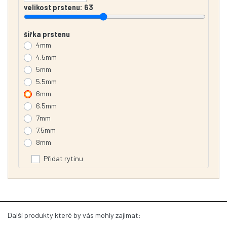
velikost prstenu:
63
šířka prstenu
4mm
4.5mm
5mm
5.5mm
6mm
6.5mm
7mm
7.5mm
8mm
Přidat rytinu
Další produkty které by vás mohly zajímat: