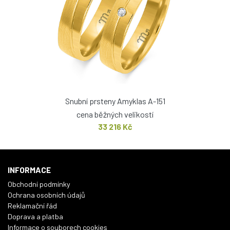
Snubní prsteny Amyklas A-151
cena běžných velikostí
33 216 Kč
INFORMACE
Obchodní podmínky
Ochrana osobních údajů
Reklamační řád
Doprava a platba
Informace o souborech cookies