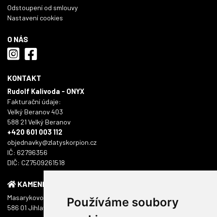
Odstoupení od smlouvy
Nastavení cookies
O NÁS
KONTAKT
Rudolf Kalivoda - ONYX
Fakturační údaje:
Velký Beranov 403
588 21 Velký Beranov
+420 601 003 112
objednavky@zlatyskorpion.cz
IČ: 62796356
DIČ: CZ7509261518
KAMENNÁ PRODEJNA
Masarykovo náměstí 1217/51
Používáme soubory
586 01 Jihlava