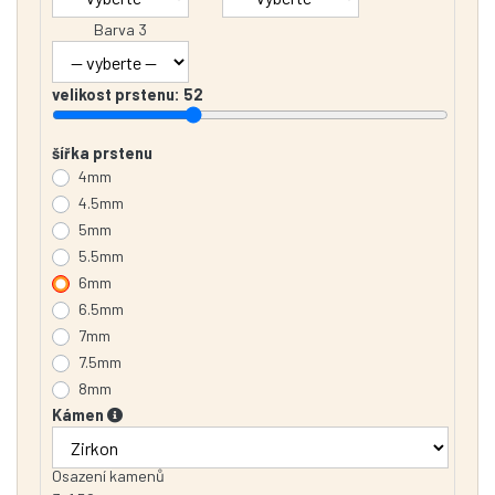
Barva 3
velikost prstenu:
52
šířka prstenu
4mm
4.5mm
5mm
5.5mm
6mm
6.5mm
7mm
7.5mm
8mm
Kámen
Osazení kamenů