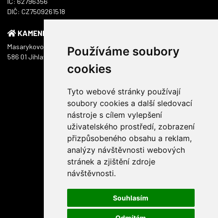
IČ: 62796356
DIČ: CZ7509261518
KAMENNÁ PRODEJNA
Masarykovo náměstí 1217/51
Používáme soubory
586 01 Jihlava
cookies
Tyto webové stránky používají
soubory cookies a další sledovací
nástroje s cílem vylepšení
uživatelského prostředí, zobrazení
přizpůsobeného obsahu a reklam,
analýzy návštěvnosti webových
stránek a zjištění zdroje
návštěvnosti.
Souhlasím
Odmítám