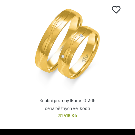
Snubní prsteny Ikaros O-305
cena běžných velikostí
31 416 Kč