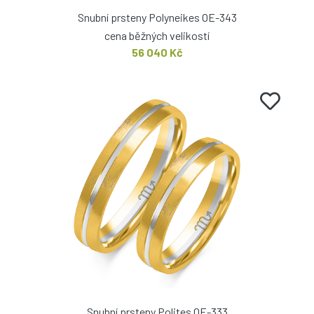
Snubní prsteny Polyneikes OE-343
cena běžných velikostí
56 040 Kč
Snubní prsteny Polites OE-333