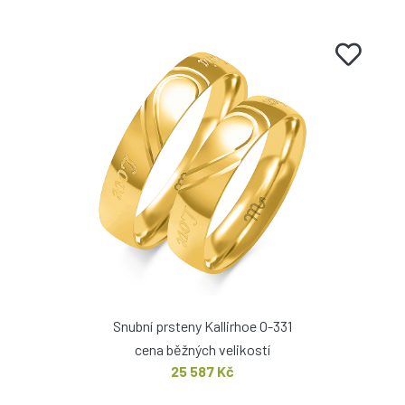
Snubní prsteny Kallirhoe O-331
cena běžných velikostí
25 587 Kč