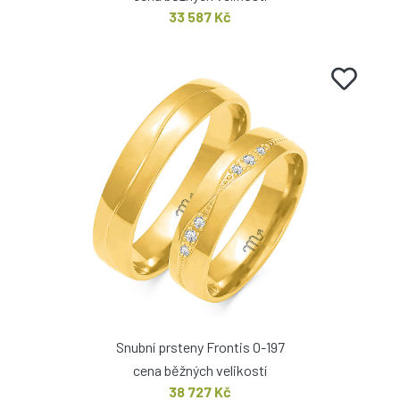
33 587 Kč
Snubní prsteny Frontis O-197
cena běžných velikostí
38 727 Kč