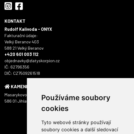
KONTAKT
Rudolf Kalivoda - ONYX
Fakturační údaje:
Velký Beranov 403
588 21 Velký Beranov
+420 601 003 112
objednavky@zlatyskorpion.cz
IČ: 62796356
DIČ: CZ7509261518
KAMENNÁ PRODEJNA
Masarykovo náměstí 1217/51
Používáme soubory
586 01 Jihlava
cookies
Tyto webové stránky používají
soubory cookies a další sledovací