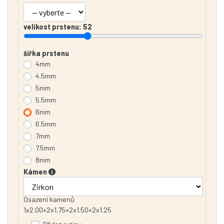
velikost prstenu:
52
šířka prstenu
4mm
4.5mm
5mm
5.5mm
6mm
6.5mm
7mm
7.5mm
8mm
Kámen
Osazení kamenů
1x2.00+2x1.75+2x1.50+2x1.25