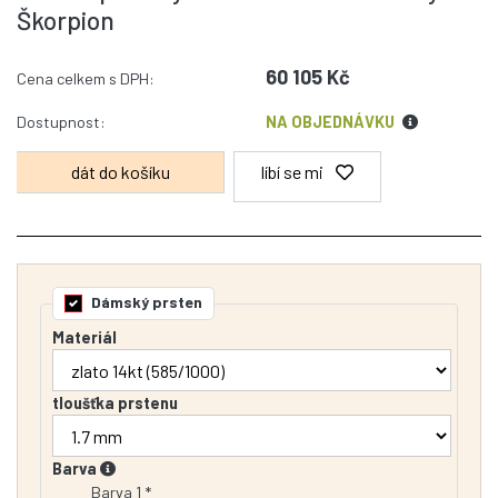
Škorpion
60 105 Kč
Cena celkem s DPH:
Dostupnost:
NA OBJEDNÁVKU
líbí se mi
Dámský prsten
Materiál
tloušťka prstenu
Barva
Barva 1 *