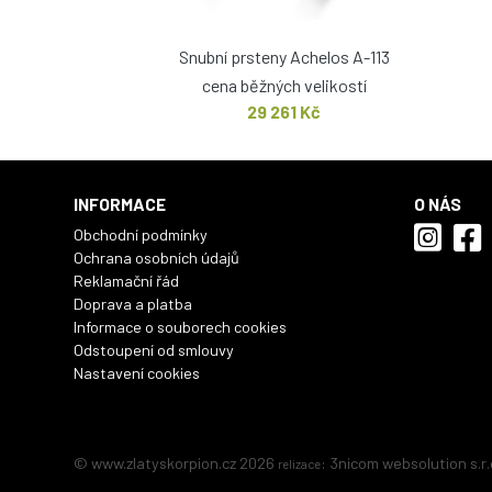
Snubní prsteny Achelos A-113
cena běžných velikostí
29 261 Kč
INFORMACE
O NÁS
Obchodní podmínky
Ochrana osobních údajů
Reklamační řád
Doprava a platba
Informace o souborech cookies
Odstoupení od smlouvy
Nastavení cookies
© www.zlatyskorpion.cz 2026
:
3nicom websolution s.r.
relizace