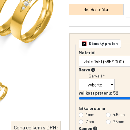
Dámský prsten
Materiál
Barva
Barva 1 *
velikost prstenu:
52
šířka prstenu
4mm
4.5mm
7mm
7.5mm
Cena celkem s DPH:
Kámen