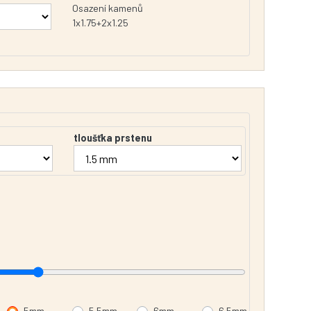
Osazení kamenů
1x1.75+2x1.25
tloušťka prstenu
5mm
5.5mm
6mm
6.5mm