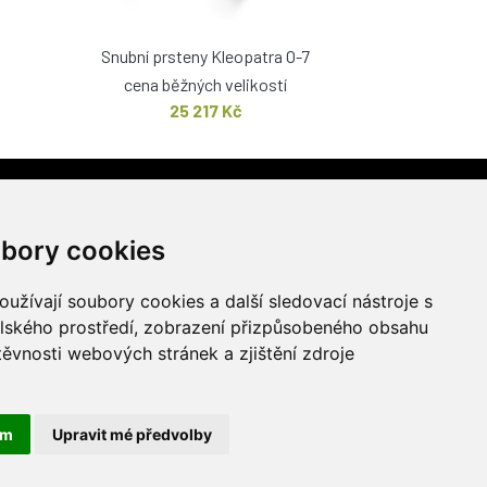
Snubní prsteny Kleopatra O-7
cena běžných velikostí
25 217 Kč
PRODEJNA
stí 1217/51
bory cookies
užívají soubory cookies a další sledovací nástroje s
elského prostředí, zobrazení přizpůsobeného obsahu
těvnosti webových stránek a zjištění zdroje
ám
Upravit mé předvolby