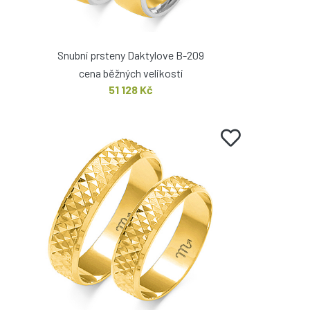
Snubní prsteny Daktylove B-209
cena běžných velikostí
51 128 Kč