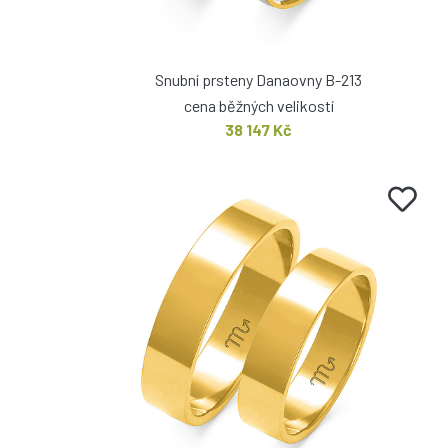
Snubní prsteny Danaovny B-213
cena běžných velikostí
38 147 Kč