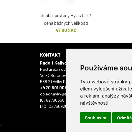
Snubní prsteny Hylas O-27
cena běžných velikostí
47 903 Kč
KONTAKT
KAMENNÁ 
Rudolf Kalivoda - ONYX
Masarykovo námě
Používáme sou
Fakturační údaje:
586 01 Jihlava
Velký Beranov 403
Tyto webové stránky po
588 21 Velký Beranov
+420 601 003 112
cílem vylepšení uživat
objednavky@zlatyskorpion.cz
a reklam, analýzy návš
IČ: 62796356
návštěvnosti.
DIČ: CZ7509261518
Souhlasím
Odmít
o.