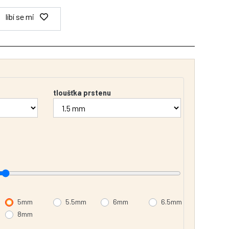
líbí se mi
tloušťka prstenu
5mm
5.5mm
6mm
6.5mm
8mm