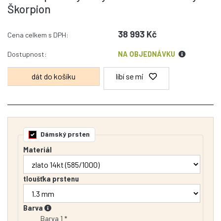
Škorpion
38 993 Kč
Cena celkem s DPH:
Dostupnost:
NA OBJEDNÁVKU
líbí se mi
Dámský prsten
Materiál
tloušťka prstenu
Barva
Barva 1 *