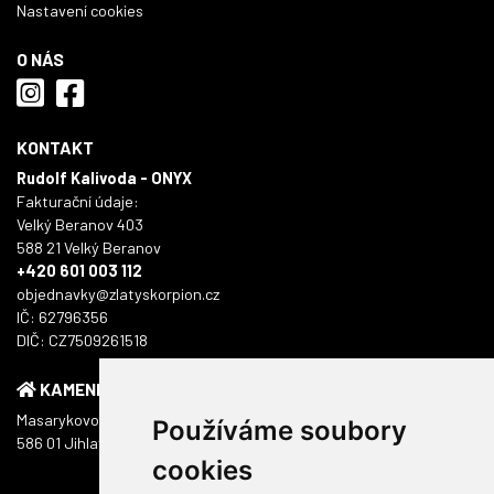
Nastavení cookies
O NÁS
KONTAKT
Rudolf Kalivoda - ONYX
Fakturační údaje:
Velký Beranov 403
588 21 Velký Beranov
+420 601 003 112
objednavky@zlatyskorpion.cz
IČ: 62796356
DIČ: CZ7509261518
KAMENNÁ PRODEJNA
Masarykovo náměstí 1217/51
Používáme soubory
586 01 Jihlava
cookies