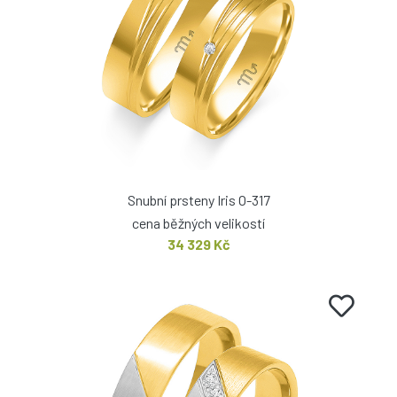
Snubní prsteny Iris O-317
cena běžných velikostí
34 329 Kč