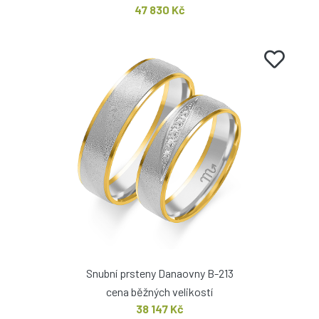
47 830 Kč
Snubní prsteny Danaovny B-213
cena běžných velikostí
38 147 Kč