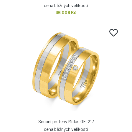
cena běžných velikostí
36 006 Kč
Snubní prsteny Midas OE-217
cena běžných velikostí