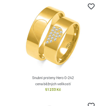
Snubní prsteny Hero O-242
cena běžných velikostí
51 233 Kč