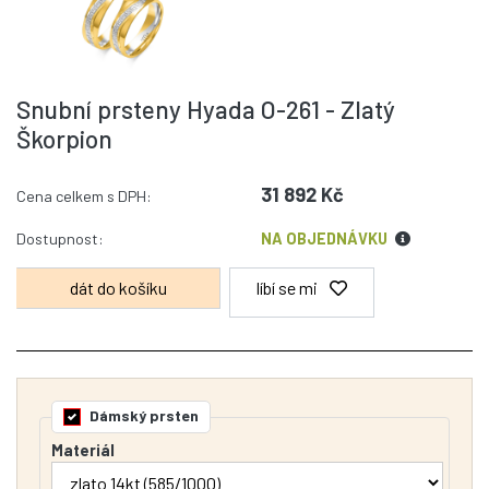
Snubní prsteny Hyada O-261 - Zlatý
Škorpion
31 892 Kč
Cena celkem s DPH:
Dostupnost:
NA OBJEDNÁVKU
líbí se mi
Dámský prsten
Materiál