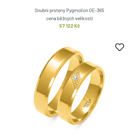
Snubní prsteny Pygmolion OE-365
cena běžných velikostí
57 122 Kč