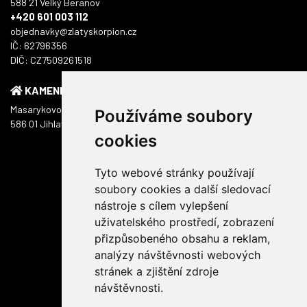
588 21 Velký Beranov
+420 601 003 112
objednavky@zlatyskorpion.cz
IČ: 62796356
DIČ: CZ7509261518
KAMENNÁ PRODEJNA
Masarykovo náměstí 1217/51
Používáme soubory
586 01 Jihlava
cookies
Tyto webové stránky používají
soubory cookies a další sledovací
nástroje s cílem vylepšení
uživatelského prostředí, zobrazení
přizpůsobeného obsahu a reklam,
analýzy návštěvnosti webových
stránek a zjištění zdroje
návštěvnosti.