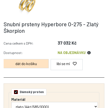
Snubní prsteny Hyperbore O-275 - Zlatý
Škorpion
37 032 Kč
Cena celkem s DPH:
Dostupnost:
NA OBJEDNÁVKU
líbí se mi
Dámský prsten
Materiál