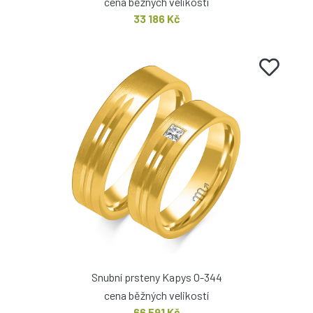
cena běžných velikostí
33 186 Kč
Snubní prsteny Kapys O-344
cena běžných velikostí
66 591 Kč