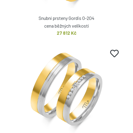
Snubní prsteny Gordis O-204
cena běžných velikostí
27 812 Kč