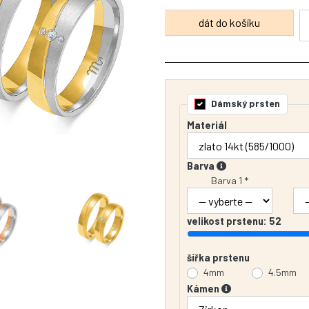
Dámský prsten
Materiál
Barva
Barva 1 *
velikost prstenu:
52
šířka prstenu
4mm
4.5mm
Kámen