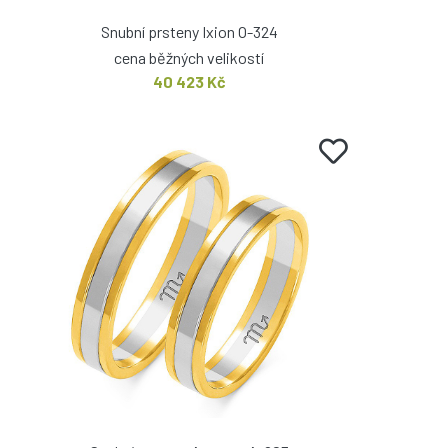
Snubní prsteny Ixion O-324
cena běžných velikostí
40 423 Kč