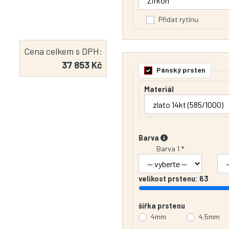
Přidat rytinu
Cena celkem s DPH:
37 853 Kč
Pánský prsten
Materiál
Barva
Barva 1 *
velikost prstenu:
63
šířka prstenu
4mm
4.5mm