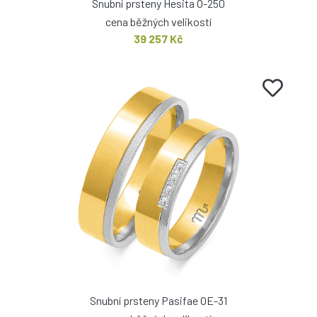
Snubní prsteny Hesita O-250
cena běžných velikostí
39 257 Kč
Snubní prsteny Pasifae OE-31