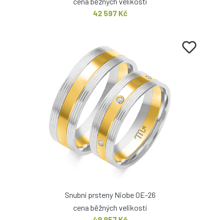
cena běžných velikostí
42 597 Kč
Snubní prsteny Niobe OE-26
cena běžných velikostí
49 957 Kč