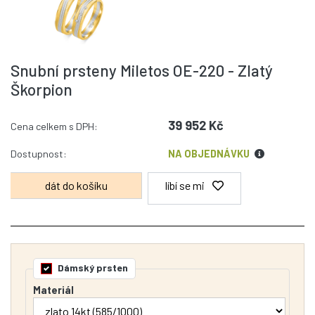
Snubní prsteny Miletos OE-220 - Zlatý
Škorpion
39 952 Kč
Cena celkem s DPH:
Dostupnost:
NA OBJEDNÁVKU
líbí se mi
Dámský prsten
Materiál