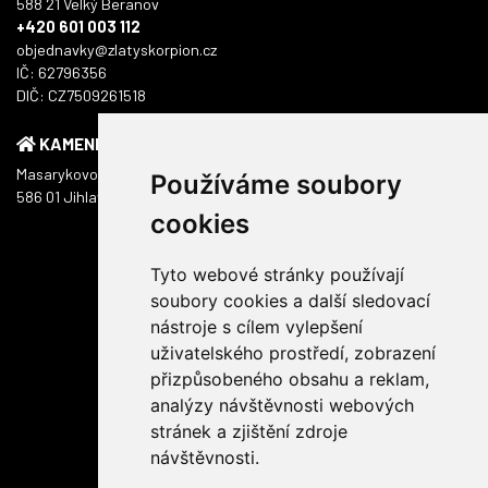
588 21 Velký Beranov
+420 601 003 112
objednavky@zlatyskorpion.cz
IČ: 62796356
DIČ: CZ7509261518
KAMENNÁ PRODEJNA
Masarykovo náměstí 1217/51
Používáme soubory
586 01 Jihlava
cookies
Tyto webové stránky používají
soubory cookies a další sledovací
nástroje s cílem vylepšení
uživatelského prostředí, zobrazení
přizpůsobeného obsahu a reklam,
analýzy návštěvnosti webových
stránek a zjištění zdroje
návštěvnosti.