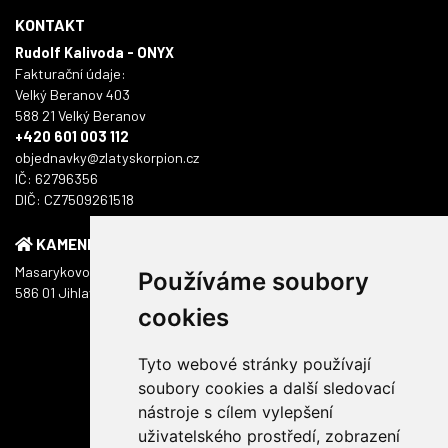
KONTAKT
Rudolf Kalivoda - ONYX
Fakturační údaje:
Velký Beranov 403
588 21 Velký Beranov
+420 601 003 112
objednavky@zlatyskorpion.cz
IČ: 62796356
DIČ: CZ7509261518
KAMENNÁ PRODEJNA
Masarykovo náměstí 1217/51
Používáme soubory
586 01 Jihlava
cookies
Tyto webové stránky používají
soubory cookies a další sledovací
nástroje s cílem vylepšení
uživatelského prostředí, zobrazení