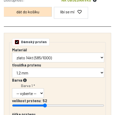
Dostupnost:
NA OBJEDNÁVKU
líbí se mi
Dámský prsten
Materiál
tloušťka prstenu
Barva
Barva 1 *
velikost prstenu:
52
šířka prstenu