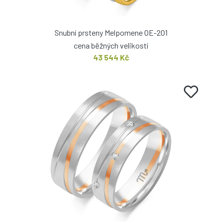
Snubní prsteny Melpomene OE-201
cena běžných velikostí
43 544 Kč