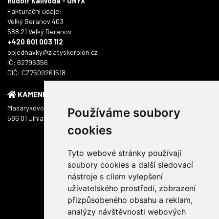
Rudolf Kalivoda - ONYX
Fakturační údaje:
Velký Beranov 403
588 21 Velký Beranov
+420 601 003 112
objednavky@zlatyskorpion.cz
IČ: 62796356
DIČ: CZ7509261518
KAMENNÁ PRODEJNA
Masarykovo náměstí 1217/51
Používáme soubory
586 01 Jihlava
cookies
Tyto webové stránky používají
soubory cookies a další sledovací
nástroje s cílem vylepšení
uživatelského prostředí, zobrazení
přizpůsobeného obsahu a reklam,
analýzy návštěvnosti webových