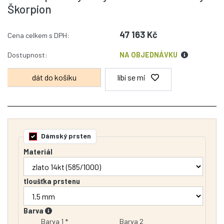
Škorpion
47 163 Kč
Cena celkem s DPH:
Dostupnost:
NA OBJEDNÁVKU
líbí se mi
Dámský prsten
Materiál
tloušťka prstenu
Barva
Barva 1 *
Barva 2