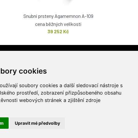
Snubní prsteny Agamemnon A-109
cena běžných velikostí
39 252 Kč
PRODEJNA
stí 1217/51
bory cookies
užívají soubory cookies a další sledovací nástroje s
elského prostředí, zobrazení přizpůsobeného obsahu
těvnosti webových stránek a zjištění zdroje
ám
Upravit mé předvolby