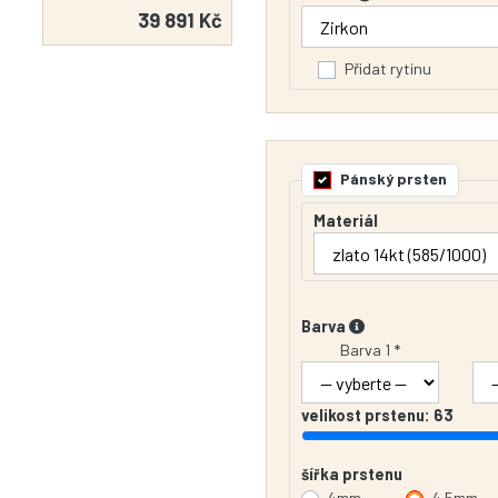
39 891 Kč
Přidat rytinu
Pánský prsten
Materiál
Barva
Barva 1 *
velikost prstenu:
63
šířka prstenu
4mm
4.5mm