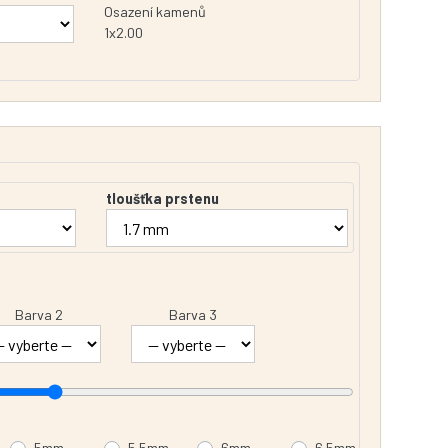
Osazení kamenů
1x2.00
tloušťka prstenu
Barva 2
Barva 3
5mm
5.5mm
6mm
6.5mm