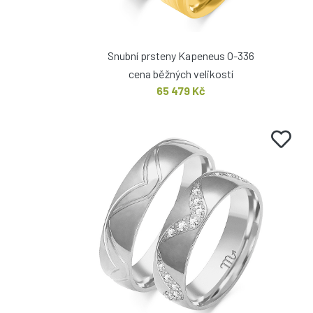
Snubní prsteny Kapeneus O-336
cena běžných velikostí
65 479 Kč