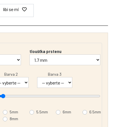
líbí se mi
tloušťka prstenu
Barva 2
Barva 3
5mm
5.5mm
6mm
6.5mm
8mm