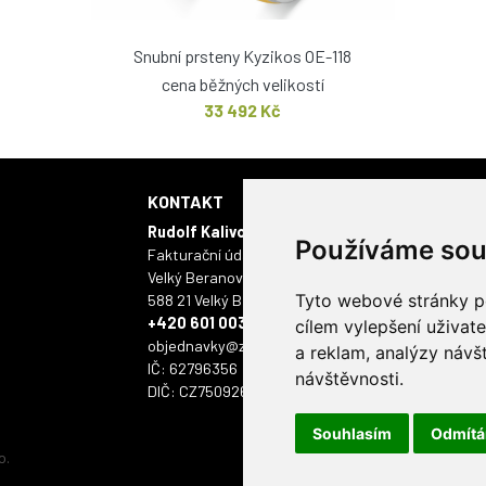
Snubní prsteny Kyzikos OE-118
cena běžných velikostí
33 492 Kč
KONTAKT
KAMENNÁ 
Rudolf Kalivoda - ONYX
Masarykovo námě
Používáme sou
Fakturační údaje:
586 01 Jihlava
Velký Beranov 403
Tyto webové stránky po
588 21 Velký Beranov
+420 601 003 112
cílem vylepšení uživat
objednavky@zlatyskorpion.cz
a reklam, analýzy návš
IČ: 62796356
návštěvnosti.
DIČ: CZ7509261518
Souhlasím
Odmít
o.