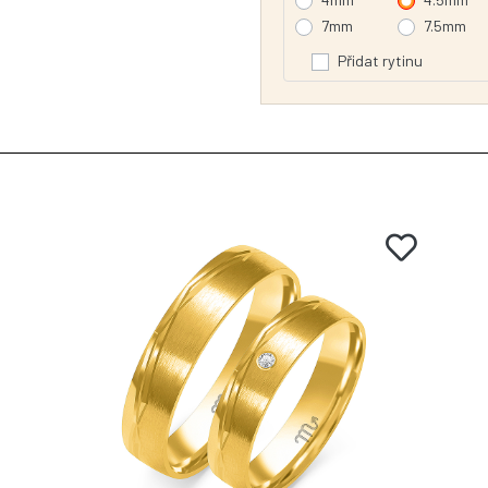
7mm
7.5mm
Přidat rytinu