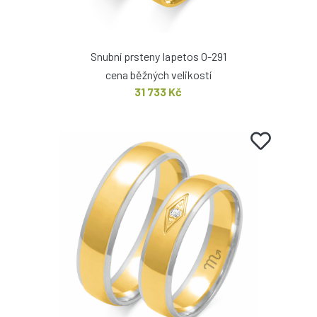
Snubní prsteny Iapetos O-291
cena běžných velikostí
31 733 Kč