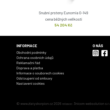
Snubní prsteny Eunomia O-149
cena běžných velikostí
54 204 Kč
INFORMACE
O NÁS
Obchodní podmínky
Ochrana osobních údajů
Reklamační řád
Doprava a platba
Informace o souborech cookies
Odstoupení od smlouvy
Nastavení cookies
© www.zlatyskorpion.cz 2026
:
3nicom websolution s.r.
relizace