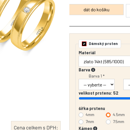
Dámský prsten
Materiál
Barva
Barva 1 *
velikost prstenu:
52
šířka prstenu
4mm
4.5mm
7mm
7.5mm
Cena celkem s DPH:
Kámen