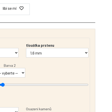
líbí se mi
tloušťka prstenu
Barva 2
Osazení kamenů