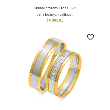
Snubní prsteny Eros O-137
cena běžných velikostí
34 065 Kč