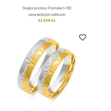
Snubní prsteny Filomela O-182
cena běžných velikostí
52 556 Kč