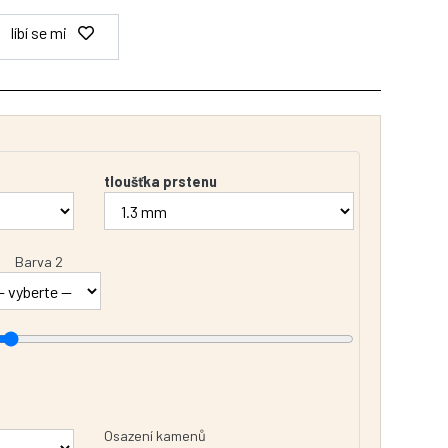
líbí se mi
tloušťka prstenu
Barva 2
Osazení kamenů