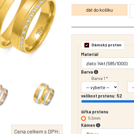
Dámský prsten
Materiál
Barva
Barva 1 *
velikost prstenu:
52
šířka prstenu
5.5mm
Kámen
Cena celkem s DPH: