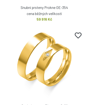
Snubní prsteny Prokne OE-354
cena běžných velikostí
59 916 Kč