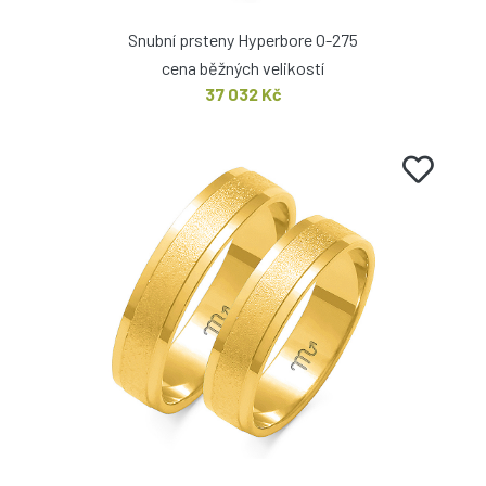
Snubní prsteny Hyperbore O-275
cena běžných velikostí
37 032 Kč