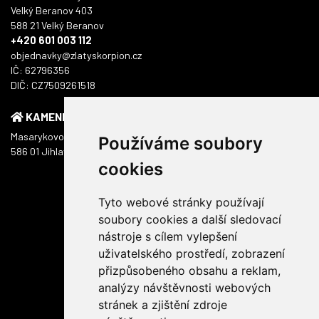
Velký Beranov 403
588 21 Velký Beranov
+420 601 003 112
objednavky@zlatyskorpion.cz
IČ: 62796356
DIČ: CZ7509261518
KAMENNÁ PRODEJNA
Masarykovo náměstí 1217/51
Používáme soubory
586 01 Jihlava
cookies
Tyto webové stránky používají
soubory cookies a další sledovací
nástroje s cílem vylepšení
uživatelského prostředí, zobrazení
přizpůsobeného obsahu a reklam,
analýzy návštěvnosti webových
stránek a zjištění zdroje