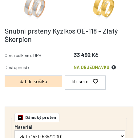
Snubní prsteny Kyzikos OE-118 - Zlatý
Škorpion
33 492 Kč
Cena celkem s DPH:
Dostupnost:
NA OBJEDNÁVKU
líbí se mi
Dámský prsten
Materiál