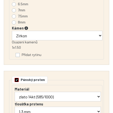
6.5mm
7mm
7.5mm
8mm
Kámen
Osazení kamenů
1x1.50
Přidat rytinu
Pánský prsten
Materiál
tloušťka prstenu