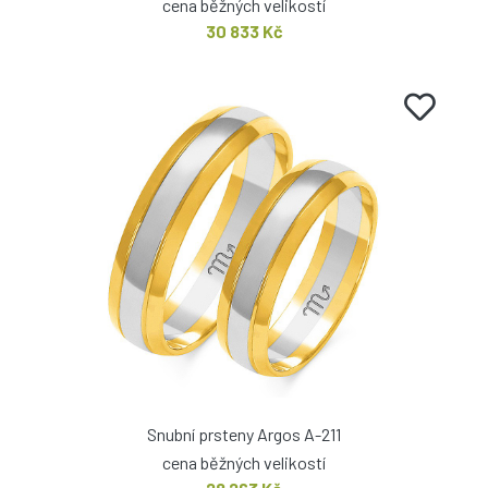
cena běžných velikostí
30 833 Kč
Snubní prsteny Argos A-211
cena běžných velikostí