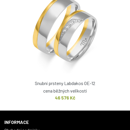
Snubní prsteny Labdakos OE-12
cena běžných velikostí
46 576 Kč
INFORMACE