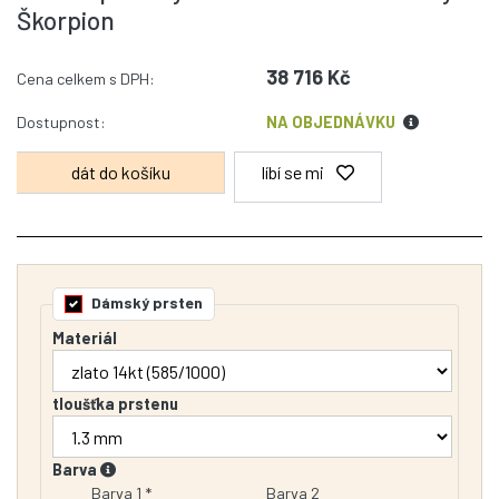
Škorpion
38 716 Kč
Cena celkem s DPH:
Dostupnost:
NA OBJEDNÁVKU
líbí se mi
Dámský prsten
Materiál
tloušťka prstenu
Barva
Barva 1 *
Barva 2