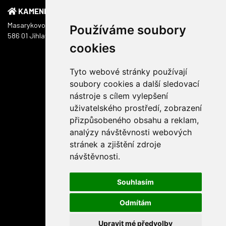
KAMENNÁ PRODEJNA
Masarykovo náměstí 1217/51
Používáme soubory
586 01 Jihlava
cookies
Tyto webové stránky používají
soubory cookies a další sledovací
nástroje s cílem vylepšení
uživatelského prostředí, zobrazení
přizpůsobeného obsahu a reklam,
analýzy návštěvnosti webových
stránek a zjištění zdroje
návštěvnosti.
Souhlasím
Odmítám
Upravit mé předvolby