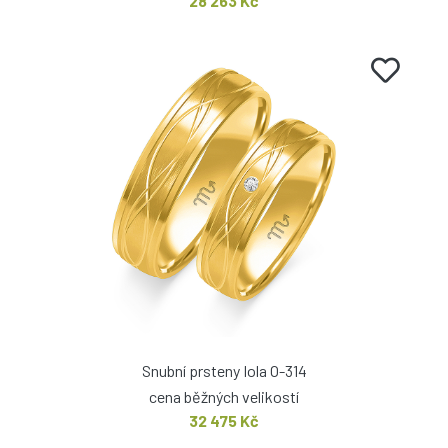
28 263 Kč
Snubní prsteny Iola O-314
cena běžných velikostí
32 475 Kč