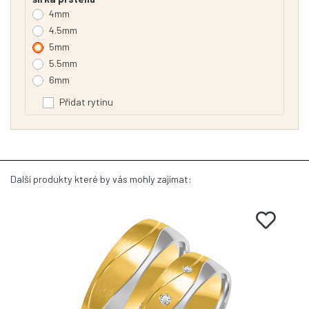
4mm
4.5mm
5mm
5.5mm
6mm
Přidat rytinu
Další produkty které by vás mohly zajímat: