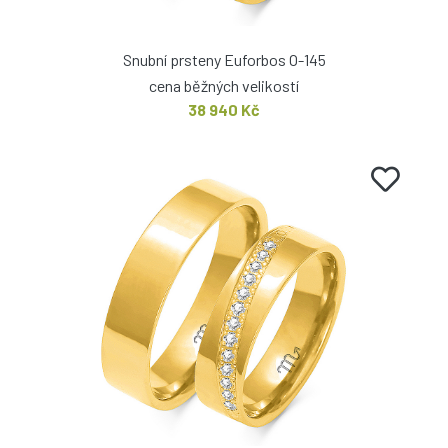
Snubní prsteny Euforbos O-145
cena běžných velikostí
38 940 Kč