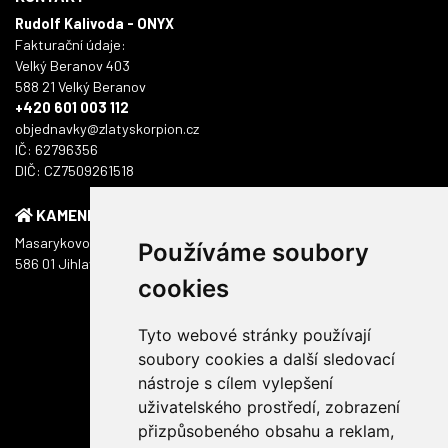
Rudolf Kalivoda - ONYX
Fakturační údaje:
Velký Beranov 403
588 21 Velký Beranov
+420 601 003 112
objednavky@zlatyskorpion.cz
IČ: 62796356
DIČ: CZ7509261518
KAMENNÁ PRODEJNA
Masarykovo náměstí 1217/51
Používáme soubory
586 01 Jihlava
cookies
Tyto webové stránky používají
soubory cookies a další sledovací
nástroje s cílem vylepšení
uživatelského prostředí, zobrazení
přizpůsobeného obsahu a reklam,