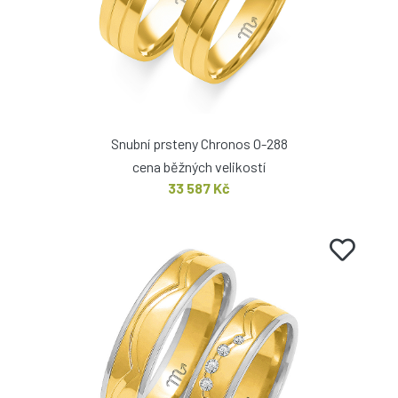
Snubní prsteny Chronos O-288
cena běžných velikostí
33 587 Kč