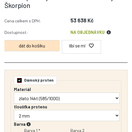
Škorpion
53 638 Kč
Cena celkem s DPH:
Dostupnost:
NA OBJEDNÁVKU
líbí se mi
Dámský prsten
Materiál
tloušťka prstenu
Barva
Barva 1 *
Barva 2