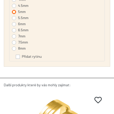
4.5mm
5mm
5.5mm
6mm
6.5mm
7mm
7.5mm
8mm
Přidat rytinu
Další produkty které by vás mohly zajímat: