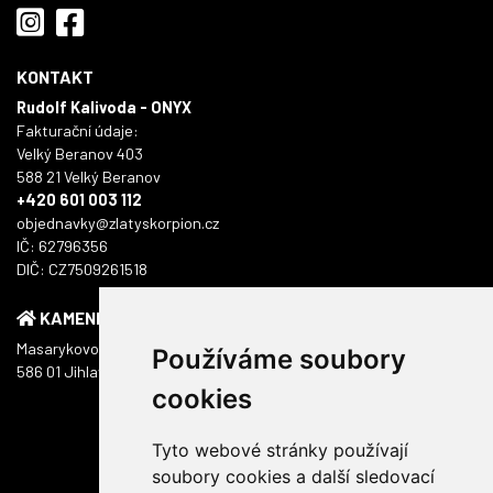
KONTAKT
Rudolf Kalivoda - ONYX
Fakturační údaje:
Velký Beranov 403
588 21 Velký Beranov
+420 601 003 112
objednavky@zlatyskorpion.cz
IČ: 62796356
DIČ: CZ7509261518
KAMENNÁ PRODEJNA
Masarykovo náměstí 1217/51
Používáme soubory
586 01 Jihlava
cookies
Tyto webové stránky používají
soubory cookies a další sledovací