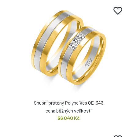
Snubní prsteny Polyneikes OE-343
cena běžných velikostí
56 040 Kč