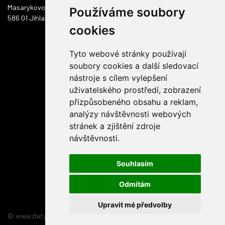
Masarykovo náměstí 1217/51
Používáme soubory
586 01 Jihlava
cookies
Tyto webové stránky používají
soubory cookies a další sledovací
nástroje s cílem vylepšení
uživatelského prostředí, zobrazení
přizpůsobeného obsahu a reklam,
analýzy návštěvnosti webových
stránek a zjištění zdroje
návštěvnosti.
Souhlasím
Odmítám
Upravit mé předvolby
© www.zlatyskorpion.cz 2026
:
3nicom websolution s.r.o.
relizace