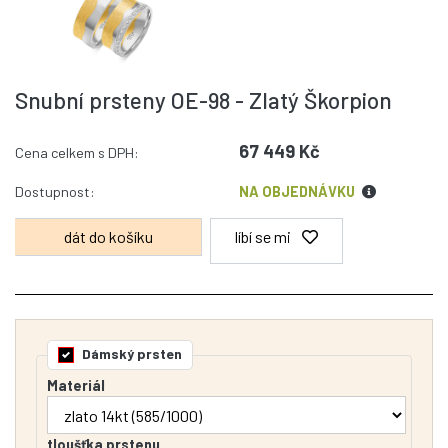
Snubní prsteny OE-98 - Zlatý Škorpion
67 449 Kč
Cena celkem s DPH:
Dostupnost:
NA OBJEDNÁVKU
líbí se mi
Dámský prsten
Materiál
tloušťka prstenu