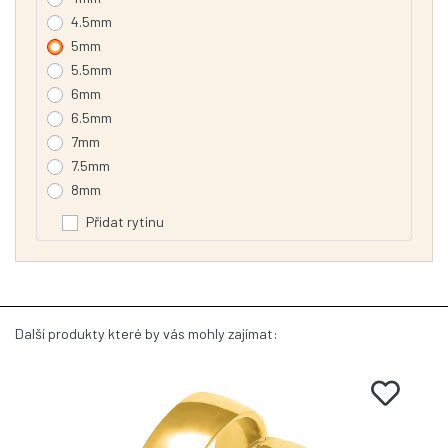
4.5mm
5mm
5.5mm
6mm
6.5mm
7mm
7.5mm
8mm
Přidat rytinu
Další produkty které by vás mohly zajímat: