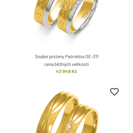
Snubní prsteny Patroklos OE-311
cena běžných velikostí
43 949 Kč