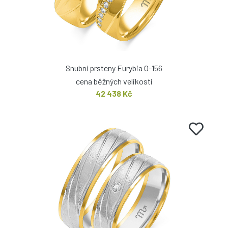
Snubní prsteny Eurybia O-156
cena běžných velikostí
42 438 Kč