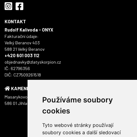
KONTAKT
Rudolf Kalivoda - ONYX
Fakturační údaje:
Velký Beranov 403
588 21 Velký Beranov
+420 601 003 112
objednavky@zlatyskorpion.cz
IČ: 62796356
DIČ: CZ7509261518
KAMENNÁ PRODEJNA
Masarykovo náměstí 1217/51
Používáme soubory
586 01 Jihlava
cookies
Tyto webové stránky používají
soubory cookies a další sledovací