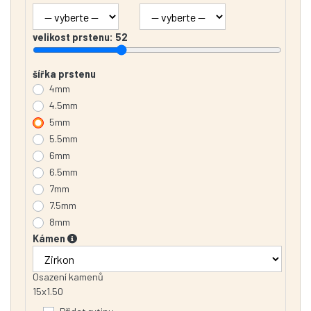
velikost prstenu:
52
šířka prstenu
4mm
4.5mm
5mm
5.5mm
6mm
6.5mm
7mm
7.5mm
8mm
Kámen
Osazení kamenů
15x1.50