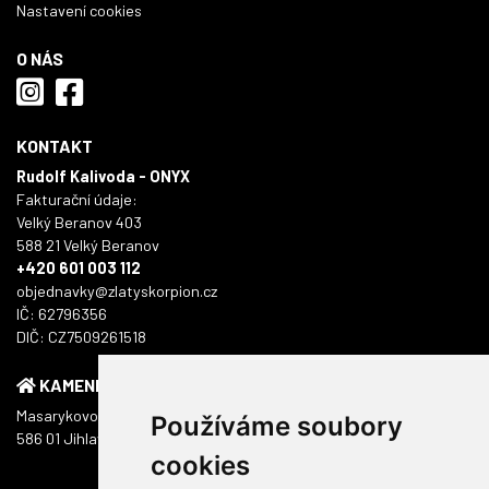
Nastavení cookies
O NÁS
KONTAKT
Rudolf Kalivoda - ONYX
Fakturační údaje:
Velký Beranov 403
588 21 Velký Beranov
+420 601 003 112
objednavky@zlatyskorpion.cz
IČ: 62796356
DIČ: CZ7509261518
KAMENNÁ PRODEJNA
Masarykovo náměstí 1217/51
Používáme soubory
586 01 Jihlava
cookies