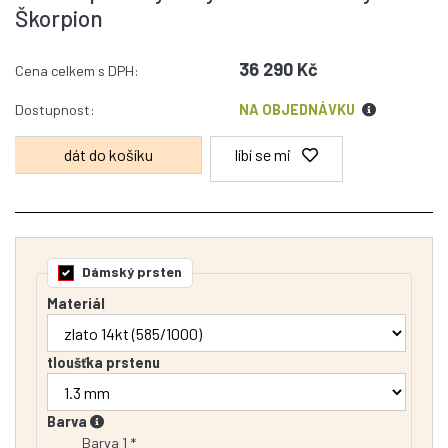
Škorpion
36 290 Kč
Cena celkem s DPH:
Dostupnost:
NA OBJEDNÁVKU
líbí se mi
Dámský prsten
Materiál
tloušťka prstenu
Barva
Barva 1 *