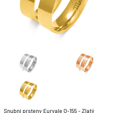
Snubní prsteny Euryale O-155 - Zlatý