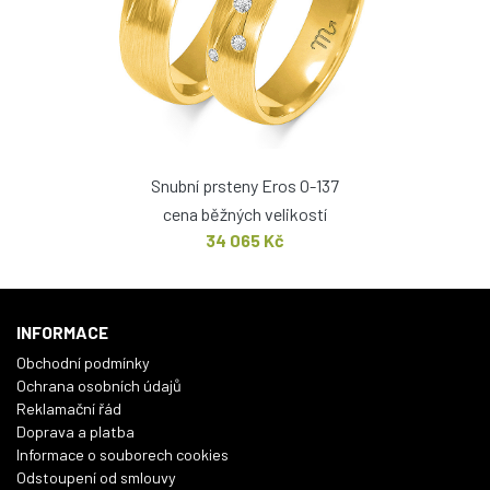
Snubní prsteny Eros O-137
cena běžných velikostí
34 065 Kč
INFORMACE
Obchodní podmínky
Ochrana osobních údajů
Reklamační řád
Doprava a platba
Informace o souborech cookies
Odstoupení od smlouvy