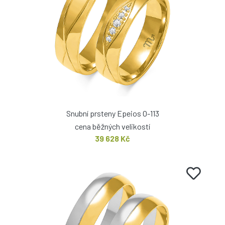
Snubní prsteny Epeios O-113
cena běžných velikostí
39 628 Kč