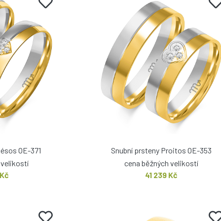
hésos OE-371
Snubní prsteny Proitos OE-353
velikostí
cena běžných velikostí
 Kč
41 239 Kč