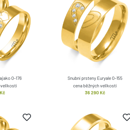
Fajako O-176
Snubní prsteny Euryale O-155
velikostí
cena běžných velikostí
 Kč
36 290 Kč