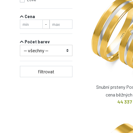
Cena
-
Počet barev
filtrovat
Snubní prsteny Po
cena běžných 
44 337