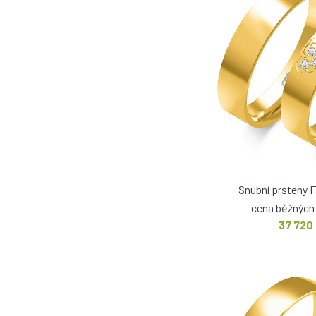
Snubní prsteny 
cena běžných 
37 720