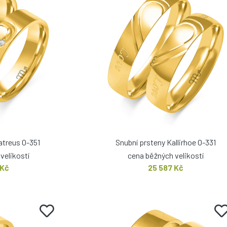
atreus O-351
Snubní prsteny Kallirhoe O-331
velikostí
cena běžných velikostí
 Kč
25 587 Kč