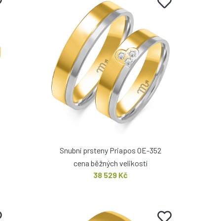
Snubní prsteny Priapos OE-352
cena běžných velikostí
38 529 Kč