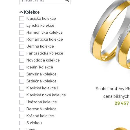
Kolekce
Klasická kolekce
Lyrická kolekce
Harmonická kolekce
Romantická kolekce
Jemná kolekce
Fantastická kolekce
Novodobá kolekce
Ideální kolekce
Smyslná kolekce
Srdečná kolekce
Klasická kolekce II.
Snubní prsteny R
Klasická nová kolekce
cena běžných 
Hvězdná kolekce
29 457
Barevná kolekce
Krásná kolekce
S vlnkou
Love