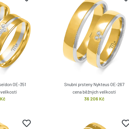
seidon OE-351
Snubní prsteny Nykteus OE-267
velikostí
cena běžných velikostí
 Kč
36 206 Kč