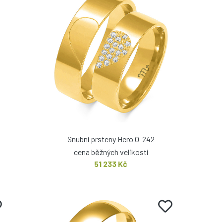
Snubní prsteny Hero O-242
cena běžných velikostí
51 233 Kč