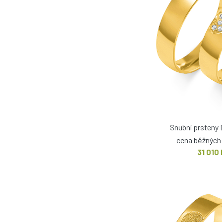
Snubní prsteny 
cena běžných 
31 010