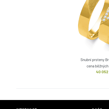
Snubní prsteny B
cena běžných 
40 052