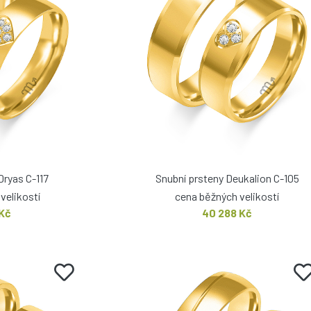
Dryas C-117
Snubní prsteny Deukalion C-105
velikostí
cena běžných velikostí
 Kč
40 288 Kč