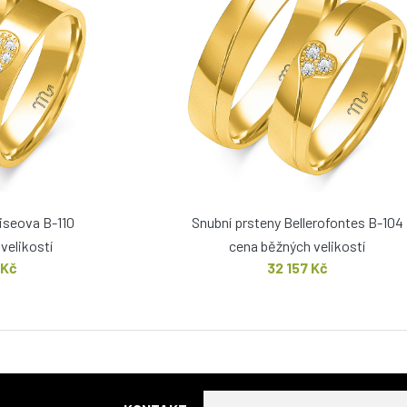
riseova B-110
Snubní prsteny Bellerofontes B-104
velikostí
cena běžných velikostí
 Kč
32 157 Kč