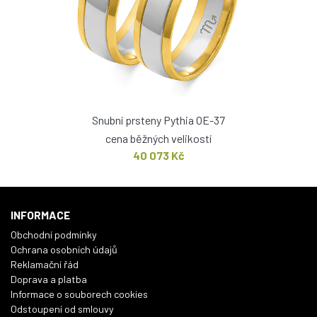
Snubní prsteny Pythia OE-37
cena běžných velikostí
40 073 Kč
INFORMACE
Obchodní podmínky
Ochrana osobních údajů
Reklamační řád
Doprava a platba
Informace o souborech cookies
Odstoupení od smlouvy