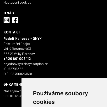
Nastavení cookies
O NÁS
KONTAKT
Rudolf Kalivoda - ONYX
Fakturační údaje:
Velký Beranov 403
588 21 Velký Beranov
+420 601 003 112
objednavky@zlatyskorpion.cz
IČ: 62796356
DIČ: CZ7509261518
KAMENNÁ PRODEJNA
Masarykovo náměstí 1217/51
Používáme soubory
586 01 Jihlava
cookies