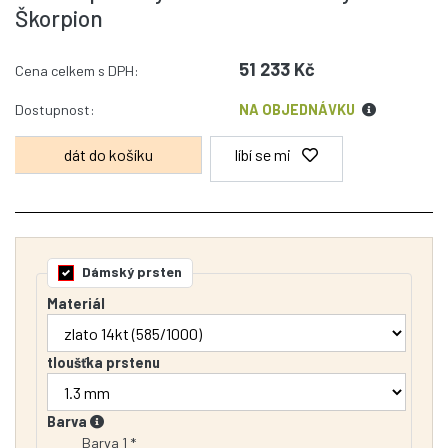
Škorpion
51 233 Kč
Cena celkem s DPH:
Dostupnost:
NA OBJEDNÁVKU
líbí se mi
Dámský prsten
Materiál
tloušťka prstenu
Barva
Barva 1 *