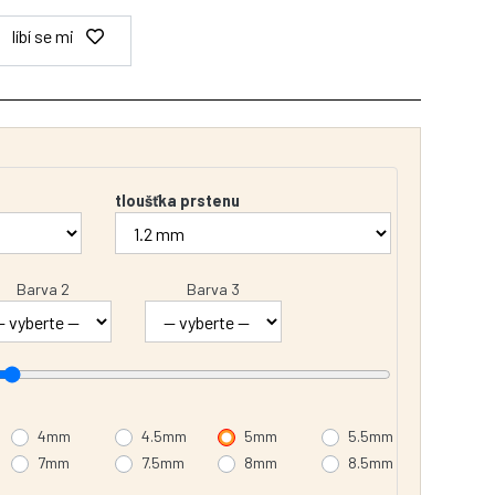
líbí se mi
tloušťka prstenu
Barva 2
Barva 3
4mm
4.5mm
5mm
5.5mm
7mm
7.5mm
8mm
8.5mm