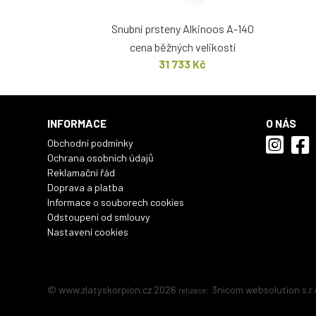
Snubní prsteny Alkinoos A-140
cena běžných velikostí
31 733 Kč
INFORMACE
O NÁS
Obchodní podmínky
Ochrana osobních údajů
Reklamační řád
Doprava a platba
Informace o souborech cookies
Odstoupení od smlouvy
Nastavení cookies
© www.zlatyskorpion.cz 2026
:
3nicom websolution s.r.
relizace