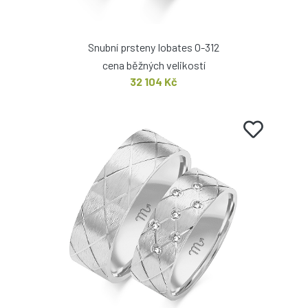
Snubní prsteny Iobates O-312
cena běžných velikostí
32 104 Kč