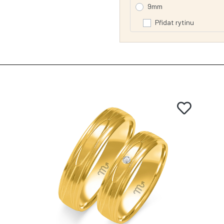
9mm
Přidat rytinu