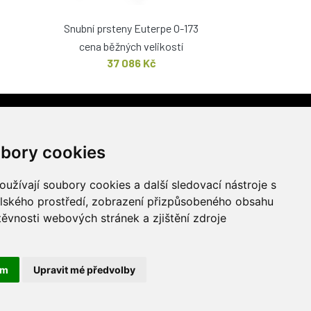
Snubní prsteny Euterpe O-173
cena běžných velikostí
37 086 Kč
PRODEJNA
stí 1217/51
bory cookies
užívají soubory cookies a další sledovací nástroje s
elského prostředí, zobrazení přizpůsobeného obsahu
těvnosti webových stránek a zjištění zdroje
ám
Upravit mé předvolby