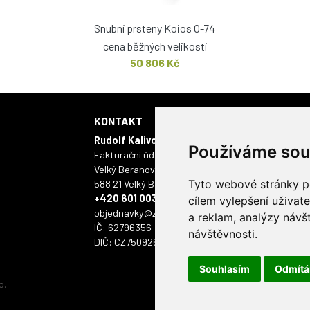
Snubní prsteny Koios O-74
cena běžných velikostí
50 806 Kč
KONTAKT
KAMENNÁ 
Rudolf Kalivoda - ONYX
Masarykovo námě
Používáme sou
Fakturační údaje:
586 01 Jihlava
Velký Beranov 403
Tyto webové stránky po
588 21 Velký Beranov
+420 601 003 112
cílem vylepšení uživat
objednavky@zlatyskorpion.cz
a reklam, analýzy návš
IČ: 62796356
návštěvnosti.
DIČ: CZ7509261518
Souhlasím
Odmít
o.