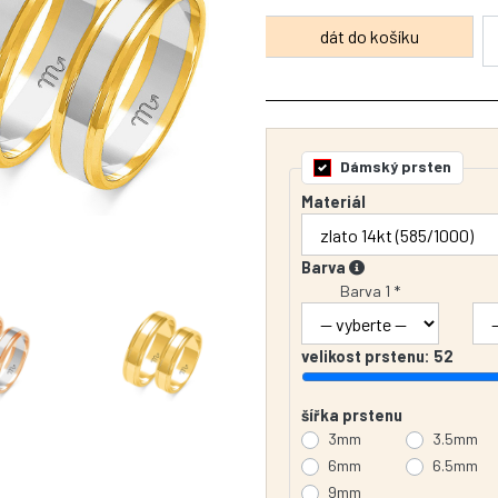
Dámský prsten
Materiál
Barva
Barva 1 *
velikost prstenu:
52
šířka prstenu
3mm
3.5mm
6mm
6.5mm
9mm