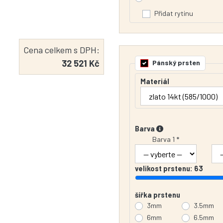
Přidat rytinu
Cena celkem s DPH:
32 521 Kč
Pánský prsten
Materiál
Barva
Barva 1 *
velikost prstenu:
63
šířka prstenu
3mm
3.5mm
6mm
6.5mm