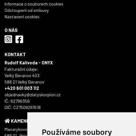
Informace o souborech cookies
Odstoupení od smlouvy
Nastavení cookies
O NÁS
KONTAKT
Rudolf Kalivoda - ONYX
Fakturační údaje:
Velký Beranov 403
588 21 Velký Beranov
+420 601 003 112
objednavky@zlatyskorpion.cz
IČ: 62796356
DIČ: CZ7509261518
KAMENNÁ PRODEJNA
Masarykovo náměstí 1217/51
Používáme soubory
586 01 Jihlava