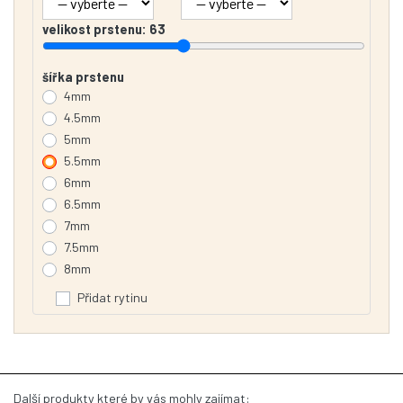
velikost prstenu:
63
šířka prstenu
4mm
4.5mm
5mm
5.5mm
6mm
6.5mm
7mm
7.5mm
8mm
Přidat rytinu
Další produkty které by vás mohly zajímat: