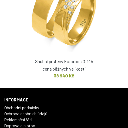
Snubní prsteny Euforbos O-145
cena běžných velikostí
38 940 Kč
INFORMACE
Obchodní podmínky
Ochrana osobních údajů
Reklamační řád
Doprava a platba