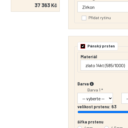
37 363 Kč
Přidat rytinu
Pánský prsten
Materiál
Barva
Barva 1 *
velikost prstenu:
63
šířka prstenu
4mm
4.5mm