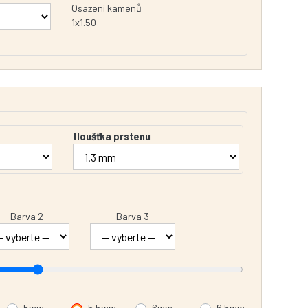
Osazení kamenů
1x1.50
tloušťka prstenu
Barva 2
Barva 3
5mm
5.5mm
6mm
6.5mm