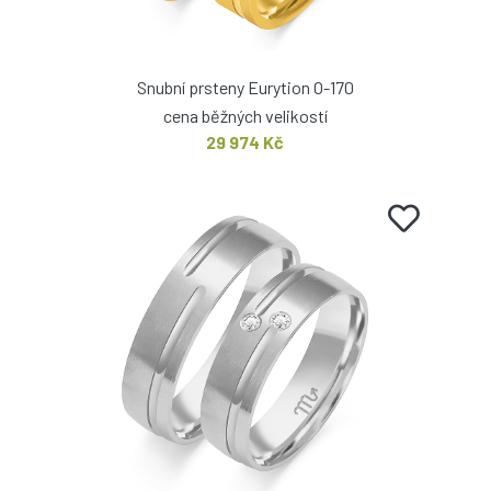
Snubní prsteny Eurytion O-170
cena běžných velikostí
29 974 Kč