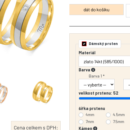
Dámský prsten
Materiál
Barva
Barva 1 *
velikost prstenu:
52
šířka prstenu
4mm
4.5mm
7mm
7.5mm
Cena celkem s DPH:
Kámen