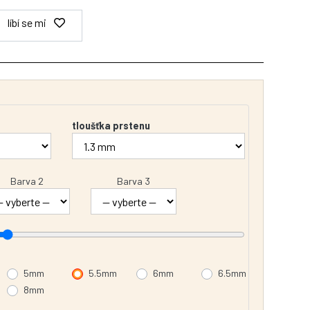
líbí se mi
tloušťka prstenu
Barva 2
Barva 3
5mm
5.5mm
6mm
6.5mm
8mm