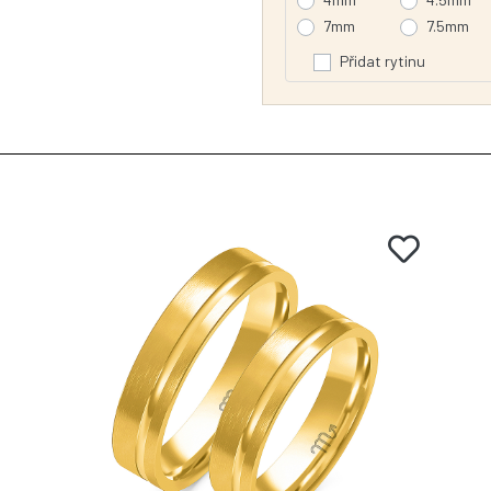
7mm
7.5mm
Přidat rytinu