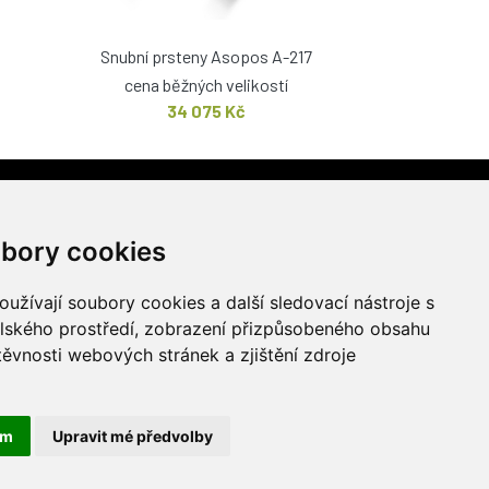
Snubní prsteny Asopos A-217
cena běžných velikostí
34 075 Kč
PRODEJNA
stí 1217/51
bory cookies
užívají soubory cookies a další sledovací nástroje s
elského prostředí, zobrazení přizpůsobeného obsahu
těvnosti webových stránek a zjištění zdroje
ám
Upravit mé předvolby