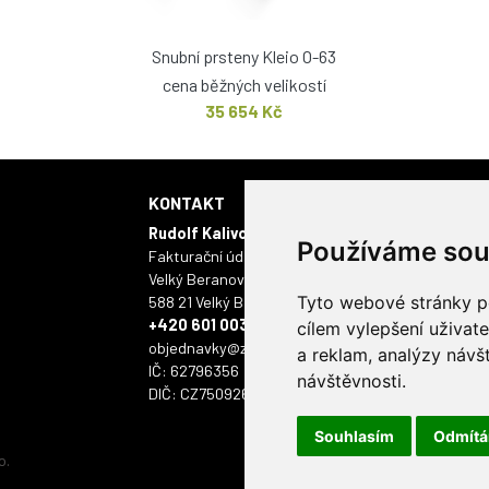
Snubní prsteny Kleio O-63
cena běžných velikostí
35 654 Kč
KONTAKT
KAMENNÁ 
Rudolf Kalivoda - ONYX
Masarykovo námě
Používáme sou
Fakturační údaje:
586 01 Jihlava
Velký Beranov 403
Tyto webové stránky po
588 21 Velký Beranov
+420 601 003 112
cílem vylepšení uživat
objednavky@zlatyskorpion.cz
a reklam, analýzy návš
IČ: 62796356
návštěvnosti.
DIČ: CZ7509261518
Souhlasím
Odmít
o.