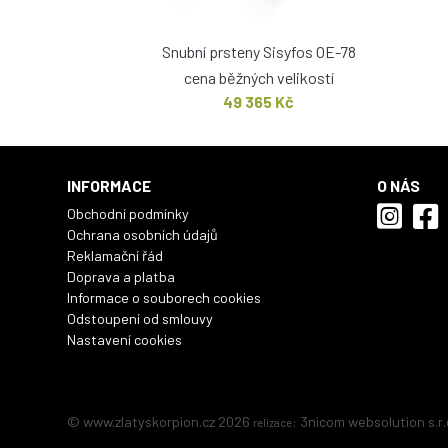
Snubní prsteny Sisyfos OE-78
cena běžných velikostí
49 365 Kč
INFORMACE
O NÁS
Obchodní podmínky
Ochrana osobních údajů
Reklamační řád
Doprava a platba
Informace o souborech cookies
Odstoupení od smlouvy
Nastavení cookies
© www.zlatyskorpion.cz 2026
:
3nicom websolution s.r.
relizace