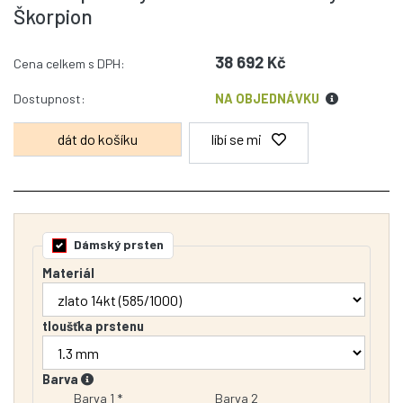
Škorpion
38 692 Kč
Cena celkem s DPH:
Dostupnost:
NA OBJEDNÁVKU
líbí se mi
Dámský prsten
Materiál
tloušťka prstenu
Barva
Barva 1 *
Barva 2