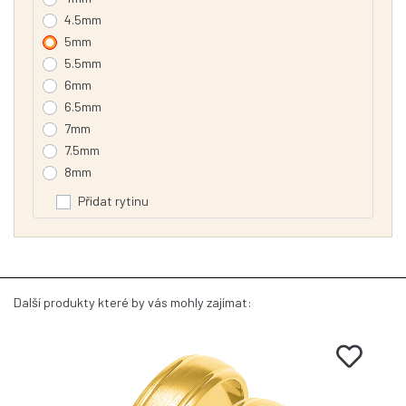
4.5mm
5mm
5.5mm
6mm
6.5mm
7mm
7.5mm
8mm
Přidat rytinu
Další produkty které by vás mohly zajímat: