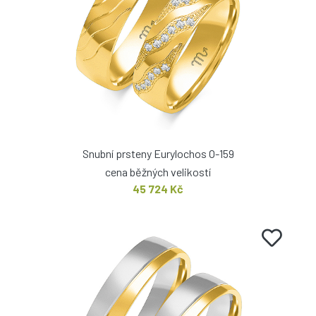
Snubní prsteny Eurylochos O-159
cena běžných velikostí
45 724 Kč