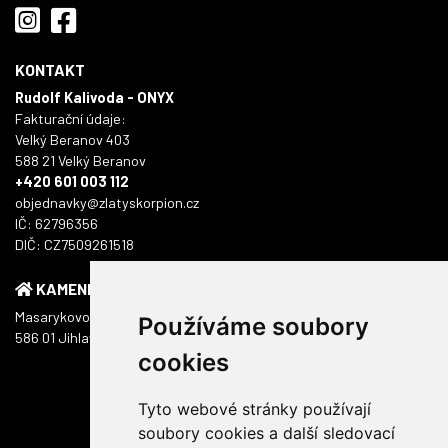
KONTAKT
Rudolf Kalivoda - ONYX
Fakturační údaje:
Velký Beranov 403
588 21 Velký Beranov
+420 601 003 112
objednavky@zlatyskorpion.cz
IČ: 62796356
DIČ: CZ7509261518
KAMENNÁ PRODEJNA
Masarykovo náměstí 1217/51
Používáme soubory
586 01 Jihlava
cookies
Tyto webové stránky používají
soubory cookies a další sledovací