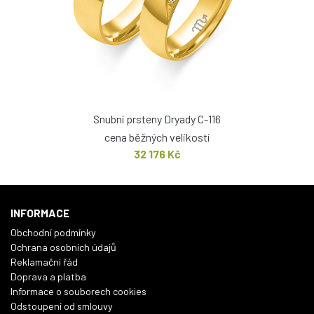
Snubní prsteny Dryady C-116
cena běžných velikostí
32 176 Kč
INFORMACE
Obchodní podmínky
Ochrana osobních údajů
Reklamační řád
Doprava a platba
Informace o souborech cookies
Odstoupení od smlouvy