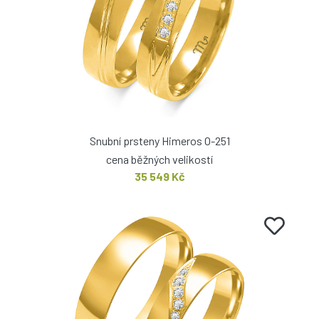
Snubní prsteny Himeros O-251
cena běžných velikostí
35 549 Kč