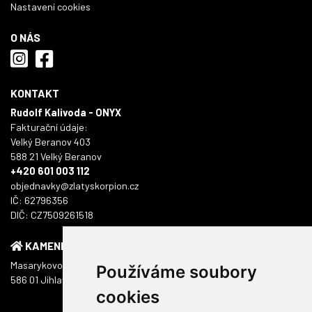
Nastavení cookies
O NÁS
KONTAKT
Rudolf Kalivoda - ONYX
Fakturační údaje:
Velký Beranov 403
588 21 Velký Beranov
+420 601 003 112
objednavky@zlatyskorpion.cz
IČ: 62796356
DIČ: CZ7509261518
KAMENNÁ PRODEJNA
Masarykovo náměstí 1217/51
Používáme soubory
586 01 Jihlava
cookies