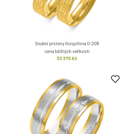
Snubní prsteny Gorgofona O-208
cena běžných velikostí
33 375 Kč