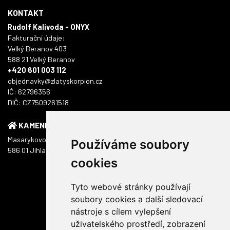
KONTAKT
Rudolf Kalivoda - ONYX
Fakturační údaje:
Velký Beranov 403
588 21 Velký Beranov
+420 601 003 112
objednavky@zlatyskorpion.cz
IČ: 62796356
DIČ: CZ7509261518
KAMENNÁ PRODEJNA
Masarykovo náměstí 1217/51
Používáme soubory
586 01 Jihlava
cookies
Tyto webové stránky používají
soubory cookies a další sledovací
nástroje s cílem vylepšení
uživatelského prostředí, zobrazení