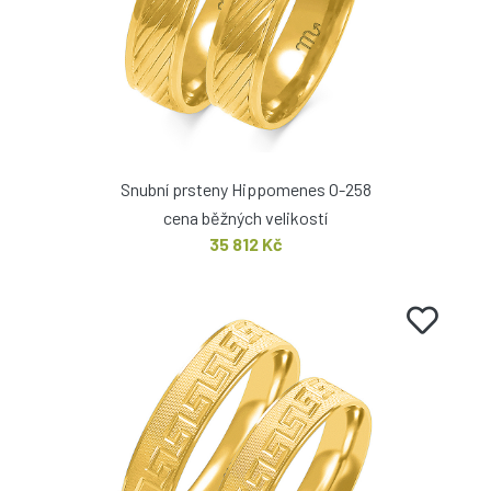
Snubní prsteny Hippomenes O-258
cena běžných velikostí
35 812 Kč