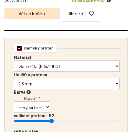
Dostupnost:
NA OBJEDNÁVKU
líbí se mi
Dámský prsten
Materiál
tloušťka prstenu
Barva
Barva 1 *
velikost prstenu:
52
šířka prstenu