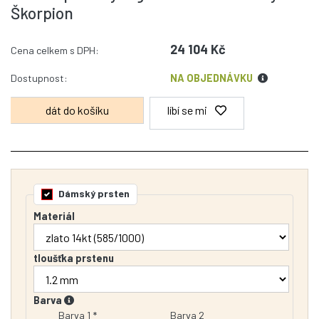
Škorpion
24 104 Kč
Cena celkem s DPH:
Dostupnost:
NA OBJEDNÁVKU
líbí se mi
Dámský prsten
Materiál
tloušťka prstenu
Barva
Barva 1 *
Barva 2