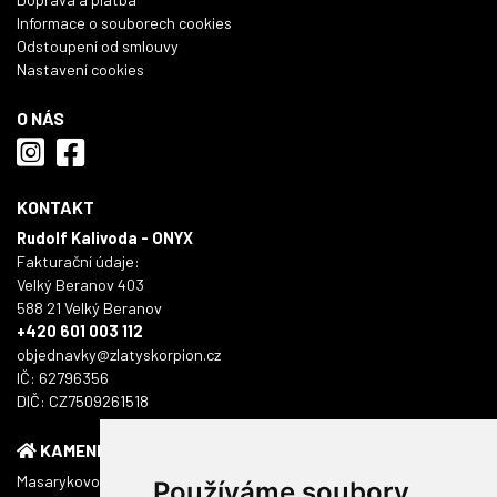
Informace o souborech cookies
Odstoupení od smlouvy
Nastavení cookies
O NÁS
KONTAKT
Rudolf Kalivoda - ONYX
Fakturační údaje:
Velký Beranov 403
588 21 Velký Beranov
+420 601 003 112
objednavky@zlatyskorpion.cz
IČ: 62796356
DIČ: CZ7509261518
KAMENNÁ PRODEJNA
Masarykovo náměstí 1217/51
Používáme soubory