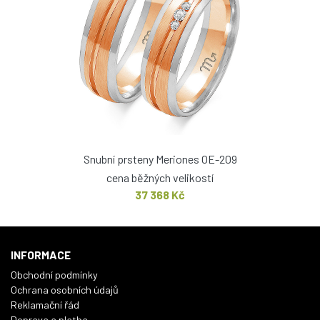
Snubní prsteny Meriones OE-209
cena běžných velikostí
37 368 Kč
INFORMACE
Obchodní podmínky
Ochrana osobních údajů
Reklamační řád
Doprava a platba