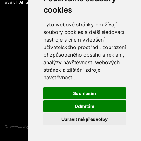
586 01 Jihlava
cookies
Tyto webové stránky používají
soubory cookies a další sledovací
nástroje s cílem vylepšení
uživatelského prostředí, zobrazení
přizpůsobeného obsahu a reklam,
analýzy návštěvnosti webových
stránek a zjištění zdroje
návštěvnosti.
Souhlasím
Odmítám
Upravit mé předvolby
© www.zlatyskorpion.cz 2026
:
3nicom websolution s.r.o.
relizace