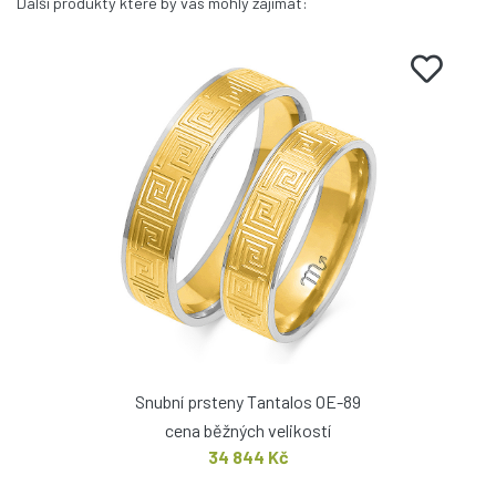
Další produkty které by vás mohly zajímat:
Snubní prsteny Tantalos OE-89
cena běžných velikostí
34 844 Kč