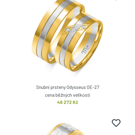
Snubní prsteny Odysseus OE-27
cena běžných velikostí
46 272 Kč