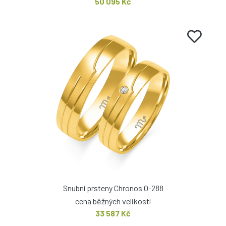
50 095 Kč
Snubní prsteny Chronos O-288
cena běžných velikostí
33 587 Kč