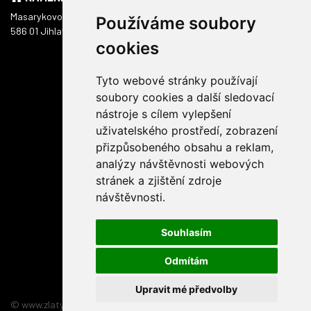
Masarykovo náměstí 1217/51
Používáme soubory
586 01 Jihlava
cookies
Tyto webové stránky používají
soubory cookies a další sledovací
nástroje s cílem vylepšení
uživatelského prostředí, zobrazení
přizpůsobeného obsahu a reklam,
analýzy návštěvnosti webových
stránek a zjištění zdroje
návštěvnosti.
Souhlasím
Odmítám
Upravit mé předvolby
© www.zlatyskorpion.cz 2026
:
3nicom websolution s.r.o.
relizace