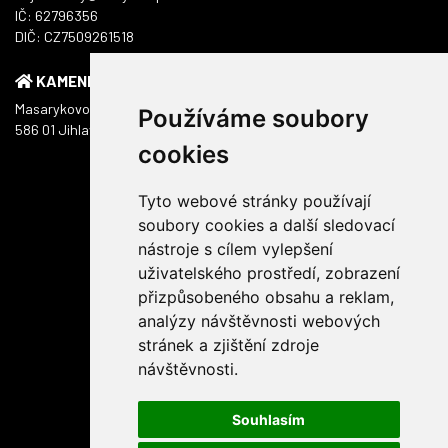
IČ: 62796356
DIČ: CZ7509261518
KAMENNÁ PRODEJNA
Masarykovo náměstí 1217/51
Používáme soubory
586 01 Jihlava
cookies
Tyto webové stránky používají
soubory cookies a další sledovací
nástroje s cílem vylepšení
uživatelského prostředí, zobrazení
přizpůsobeného obsahu a reklam,
analýzy návštěvnosti webových
stránek a zjištění zdroje
návštěvnosti.
Souhlasím