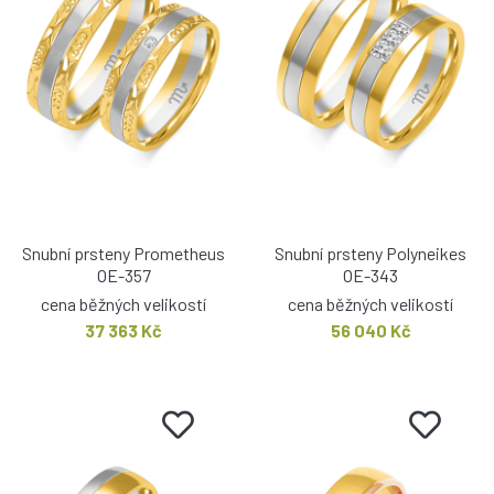
Snubní prsteny Prometheus
Snubní prsteny Polyneikes
OE-357
OE-343
cena běžných velikostí
cena běžných velikostí
37 363 Kč
56 040 Kč