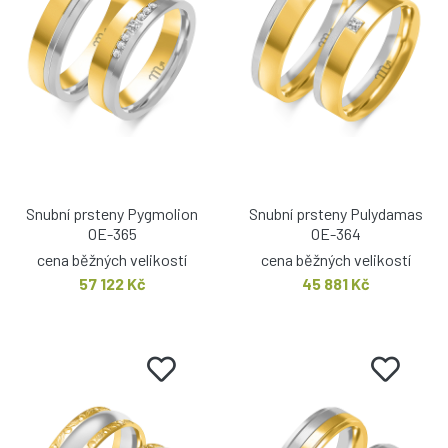
Snubní prsteny Pygmolion
Snubní prsteny Pulydamas
OE-365
OE-364
cena běžných velikostí
cena běžných velikostí
57 122 Kč
45 881 Kč