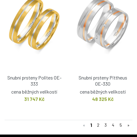
Snubní prsteny Polites OE-
Snubní prsteny Pittheus
333
OE-330
cena běžných velikostí
cena běžných velikostí
31 747 Kč
48 325 Kč
1
«
2
3
4
5
»