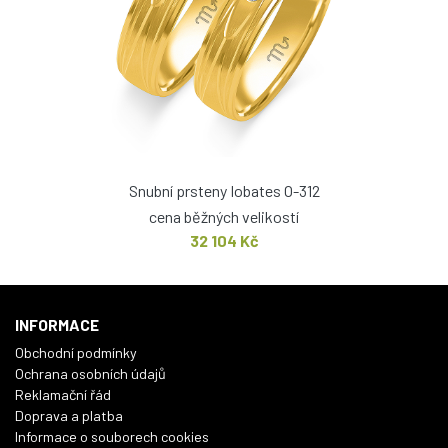
Snubní prsteny Iobates O-312
cena běžných velikostí
32 104 Kč
INFORMACE
Obchodní podmínky
Ochrana osobních údajů
Reklamační řád
Doprava a platba
Informace o souborech cookies