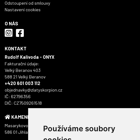
Odstoupení od smlouvy
Nastavení cookies
O NÁS
KONTAKT
Rudolf Kalivoda - ONYX
Fakturační údaje:
Velký Beranov 403
588 21 Velký Beranov
+420 601 003 112
objednavky@zlatyskorpion.cz
IČ: 62796356
DIČ: CZ7509261518
KAMENNÁ PRODEJNA
Masarykovo náměstí 1217/51
Používáme soubory
586 01 Jihlava
cookies