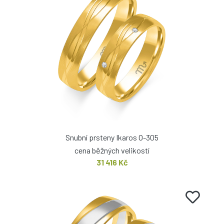
Snubní prsteny Ikaros O-305
cena běžných velikostí
31 416 Kč