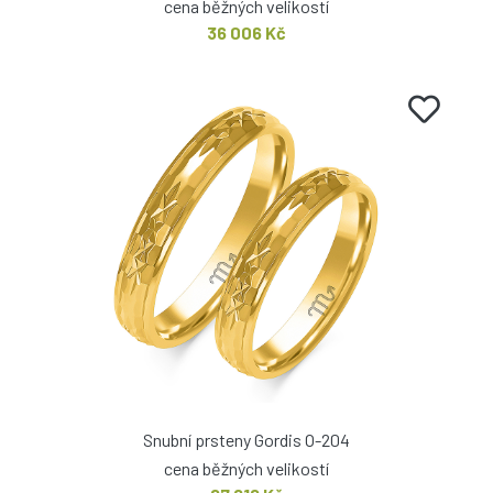
cena běžných velikostí
36 006 Kč
Snubní prsteny Gordis O-204
cena běžných velikostí