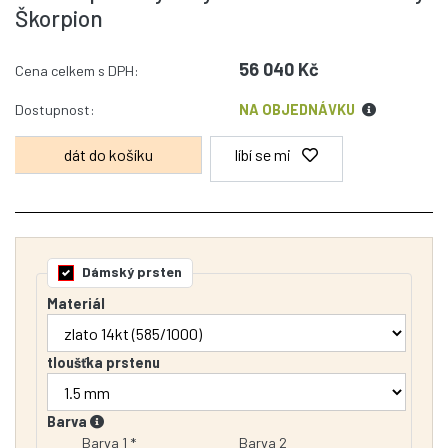
Škorpion
56 040 Kč
Cena celkem s DPH:
Dostupnost:
NA OBJEDNÁVKU
líbí se mi
Dámský prsten
Materiál
tloušťka prstenu
Barva
Barva 1 *
Barva 2