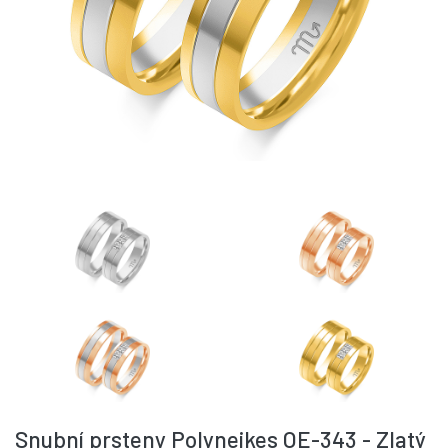
Snubní prsteny Polyneikes OE-343 - Zlatý