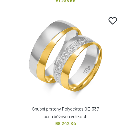
51 233 Kč
Snubní prsteny Polydektes OE-337
cena běžných velikostí
68 242 Kč