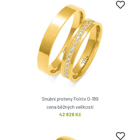
Snubní prsteny Foinix O-189
cena běžných velikostí
42 828 Kč