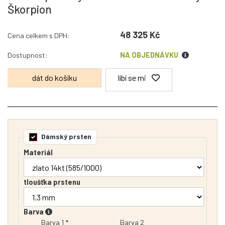
Škorpion
48 325 Kč
Cena celkem s DPH:
Dostupnost:
NA OBJEDNÁVKU
líbí se mi
Dámský prsten
Materiál
tloušťka prstenu
Barva
Barva 1 *
Barva 2