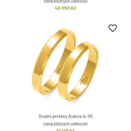
cena běžných velikostí
40 050 Kč
Snubní prsteny Aiakos A-115
cena běžných velikostí
21 410 Kč