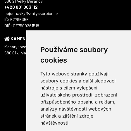
588 21 Velký Beranov
+420 601 003 112
objednavky@zlatyskorpion.cz
IČ: 62796356
DIČ: CZ7509261518
KAMENNÁ PRODEJNA
Masarykovo náměstí 1217/51
Používáme soubory
586 01 Jihlava
cookies
Tyto webové stránky používají
soubory cookies a další sledovací
nástroje s cílem vylepšení
uživatelského prostředí, zobrazení
přizpůsobeného obsahu a reklam,
analýzy návštěvnosti webových
stránek a zjištění zdroje
návštěvnosti.