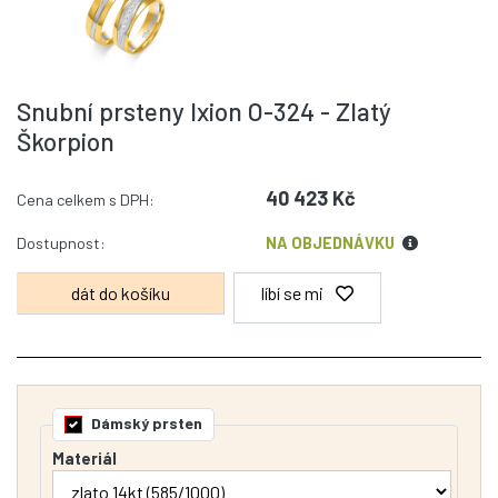
Snubní prsteny Ixion O-324 - Zlatý
Škorpion
40 423 Kč
Cena celkem s DPH:
Dostupnost:
NA OBJEDNÁVKU
líbí se mi
Dámský prsten
Materiál