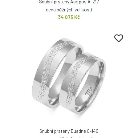
Snubní prsteny Asopos A-217
cena běžných velikostí
34 075 Kč
Snubní prsteny Euadne O-140