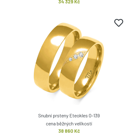
34 329 Kč
Snubní prsteny Eteokles O-139
cena běžných velikostí
38 860 Kč