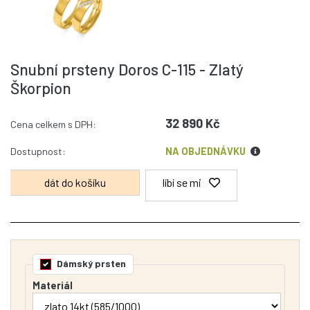
Snubní prsteny Doros C-115 - Zlatý
Škorpion
32 890 Kč
Cena celkem s DPH:
Dostupnost:
NA OBJEDNÁVKU
líbí se mi
Dámský prsten
Materiál