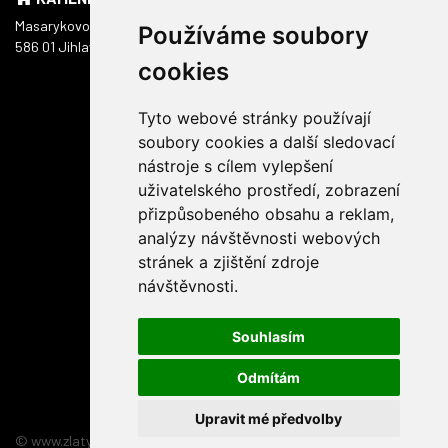
Masarykovo náměstí 1217/51
Používáme soubory
586 01 Jihlava
cookies
Tyto webové stránky používají
soubory cookies a další sledovací
nástroje s cílem vylepšení
uživatelského prostředí, zobrazení
přizpůsobeného obsahu a reklam,
analýzy návštěvnosti webových
stránek a zjištění zdroje
návštěvnosti.
Souhlasím
Odmítám
Upravit mé předvolby
© www.zlatyskorpion.cz 2026
:
3nicom websolution s.r.o.
relizace