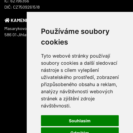
IČ: 62796356
DIČ: CZ7509261518
KAMENNÁ PRODEJNA
Masarykovo náměstí 1217/51
Používáme soubory
586 01 Jihlava
cookies
Tyto webové stránky používají
soubory cookies a další sledovací
nástroje s cílem vylepšení
uživatelského prostředí, zobrazení
přizpůsobeného obsahu a reklam,
analýzy návštěvnosti webových
stránek a zjištění zdroje
návštěvnosti.
Souhlasím
Odmítám