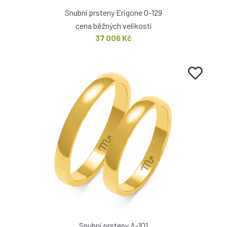
Snubní prsteny Erigone O-129
cena běžných velikostí
37 006 Kč
Snubní prsteny A-101