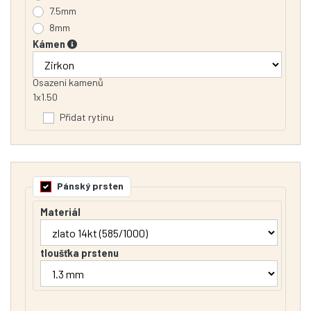
7.5mm
8mm
Kámen
Osazení kamenů
1x1.50
Přidat rytinu
Pánský prsten
Materiál
tloušťka prstenu