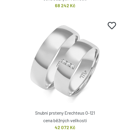
68 242 Kč
Snubní prsteny Erechteus O-121
cena běžných velikostí
42 072 Kč