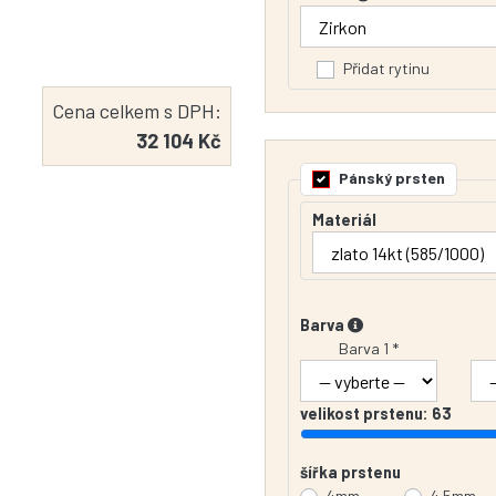
Přidat rytinu
Cena celkem s DPH:
32 104 Kč
Pánský prsten
Materiál
Barva
Barva 1 *
velikost prstenu:
63
šířka prstenu
4mm
4.5mm