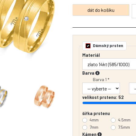
Dámský prsten
Materiál
Barva
Barva 1 *
velikost prstenu:
52
šířka prstenu
4mm
4.5mm
7mm
7.5mm
Kámen