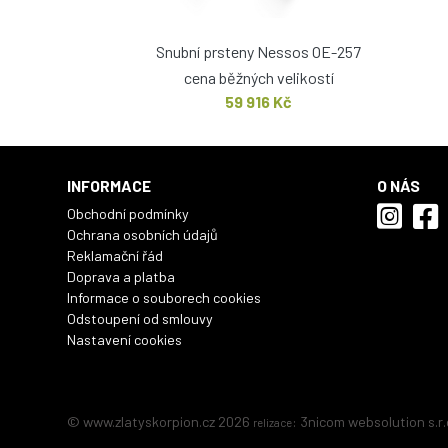
Snubní prsteny Nessos OE-257
cena běžných velikostí
59 916 Kč
INFORMACE
O NÁS
Obchodní podmínky
Ochrana osobních údajů
Reklamační řád
Doprava a platba
Informace o souborech cookies
Odstoupení od smlouvy
Nastavení cookies
© www.zlatyskorpion.cz 2026
:
3nicom websolution s.r.
relizace