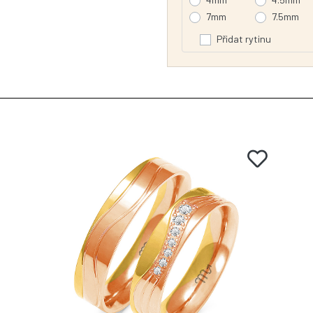
7mm
7.5mm
Přidat rytinu