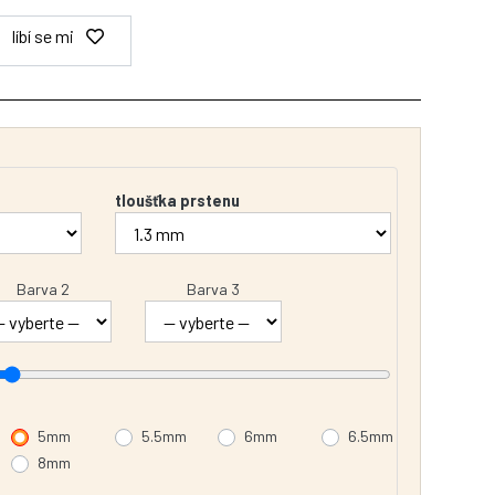
líbí se mi
tloušťka prstenu
Barva 2
Barva 3
5mm
5.5mm
6mm
6.5mm
8mm