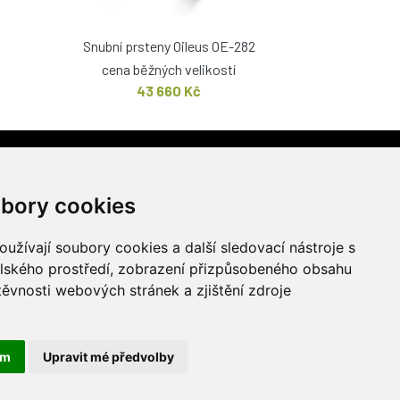
Snubní prsteny Oileus OE-282
cena běžných velikostí
43 660 Kč
PRODEJNA
stí 1217/51
bory cookies
užívají soubory cookies a další sledovací nástroje s
elského prostředí, zobrazení přizpůsobeného obsahu
těvnosti webových stránek a zjištění zdroje
ám
Upravit mé předvolby