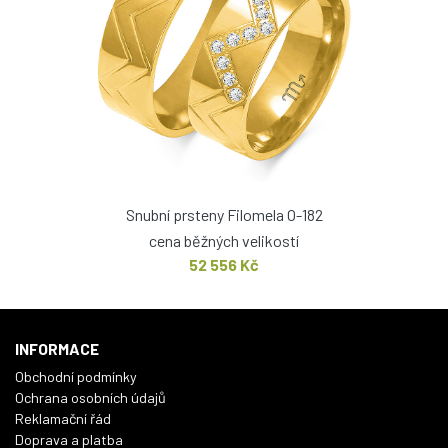
Snubní prsteny Filomela O-182
cena běžných velikostí
52 556 Kč
INFORMACE
Obchodní podmínky
Ochrana osobních údajů
Reklamační řád
Doprava a platba