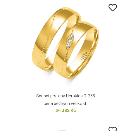
Snubní prsteny Herakles O-236
cena běžných velikostí
34 382 Kč