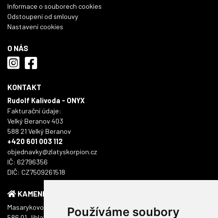
Informace o souborech cookies
Odstoupení od smlouvy
Nastavení cookies
O NÁS
KONTAKT
Rudolf Kalivoda - ONYX
Fakturační údaje:
Velký Beranov 403
588 21 Velký Beranov
+420 601 003 112
objednavky@zlatyskorpion.cz
IČ: 62796356
DIČ: CZ7509261518
KAMENNÁ PRODEJNA
Masarykovo náměstí 1217/51
Používáme soubory
586 01 Jihlava