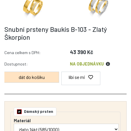
Snubní prsteny Baukis B-103 - Zlatý
Škorpion
43 390 Kč
Cena celkem s DPH:
Dostupnost:
NA OBJEDNÁVKU
líbí se mi
Dámský prsten
Materiál