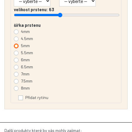
velikost prstenu:
63
šířka prstenu
4mm
4.5mm
5mm
5.5mm
6mm
6.5mm
7mm
7.5mm
8mm
Přidat rytinu
Další produkty které by vás mohly zajímat: