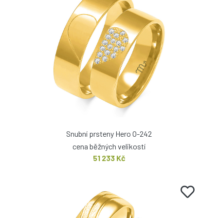
Snubní prsteny Hero O-242
cena běžných velikostí
51 233 Kč