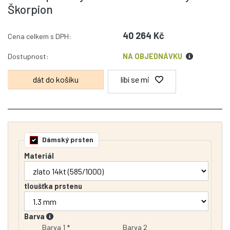
Škorpion
40 264 Kč
Cena celkem s DPH:
Dostupnost:
NA OBJEDNÁVKU
líbí se mi
Dámský prsten
Materiál
tloušťka prstenu
Barva
Barva 1 *
Barva 2