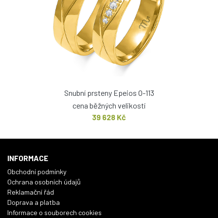
Snubní prsteny Epeios O-113
cena běžných velikostí
39 628 Kč
INFORMACE
Obchodní podmínky
Ochrana osobních údajů
Reklamační řád
Doprava a platba
Informace o souborech cookies