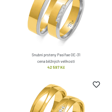
Snubní prsteny Pasifae OE-31
cena běžných velikostí
42 597 Kč