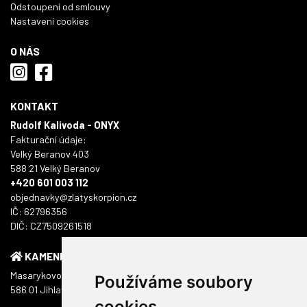
Odstoupení od smlouvy
Nastavení cookies
O NÁS
KONTAKT
Rudolf Kalivoda - ONYX
Fakturační údaje:
Velký Beranov 403
588 21 Velký Beranov
+420 601 003 112
objednavky@zlatyskorpion.cz
IČ: 62796356
DIČ: CZ7509261518
KAMENNÁ PRODEJNA
Masarykovo náměstí 1217/51
Používáme soubory
586 01 Jihlava
cookies