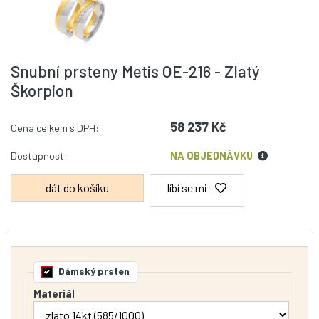
Snubní prsteny Metis OE-216 - Zlatý
Škorpion
58 237 Kč
Cena celkem s DPH:
Dostupnost:
NA OBJEDNÁVKU
líbí se mi
Dámský prsten
Materiál