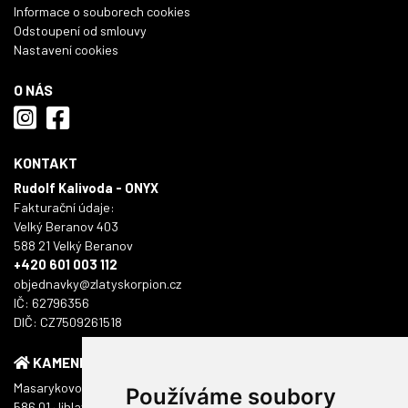
Informace o souborech cookies
Odstoupení od smlouvy
Nastavení cookies
O NÁS
KONTAKT
Rudolf Kalivoda - ONYX
Fakturační údaje:
Velký Beranov 403
588 21 Velký Beranov
+420 601 003 112
objednavky@zlatyskorpion.cz
IČ: 62796356
DIČ: CZ7509261518
KAMENNÁ PRODEJNA
Masarykovo náměstí 1217/51
Používáme soubory
586 01 Jihlava