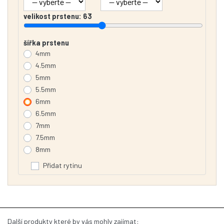
velikost prstenu:
63
šířka prstenu
4mm
4.5mm
5mm
5.5mm
6mm
6.5mm
7mm
7.5mm
8mm
Přidat rytinu
Další produkty které by vás mohly zajímat: