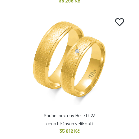
33 296 Kč
Snubní prsteny Helle O-23
cena běžných velikostí
35 812 Kč