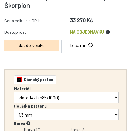
Škorpion
33 270 Kč
Cena celkem s DPH:
Dostupnost:
NA OBJEDNÁVKU
líbí se mi
Dámský prsten
Materiál
tloušťka prstenu
Barva
Barva 1 *
Barva 2