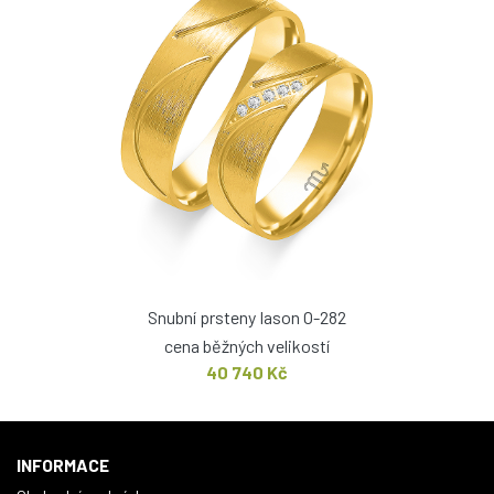
Snubní prsteny Iason O-282
cena běžných velikostí
40 740 Kč
INFORMACE