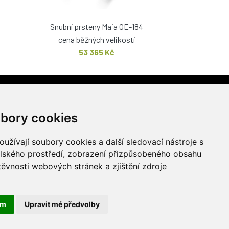
Snubní prsteny Maia OE-184
cena běžných velikostí
53 365 Kč
PRODEJNA
stí 1217/51
bory cookies
užívají soubory cookies a další sledovací nástroje s
elského prostředí, zobrazení přizpůsobeného obsahu
těvnosti webových stránek a zjištění zdroje
ám
Upravit mé předvolby