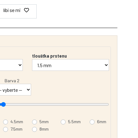
líbí se mi
tloušťka prstenu
Barva 2
4.5mm
5mm
5.5mm
6mm
7.5mm
8mm