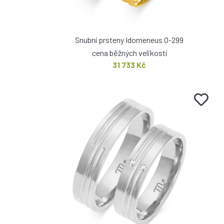
Snubní prsteny Idomeneus O-299
cena běžných velikostí
31 733 Kč