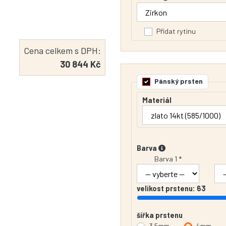
Přidat rytinu
Cena celkem s DPH:
30 844 Kč
Pánský prsten
Materiál
Barva
Barva 1 *
velikost prstenu:
63
šířka prstenu
3.5mm
4mm