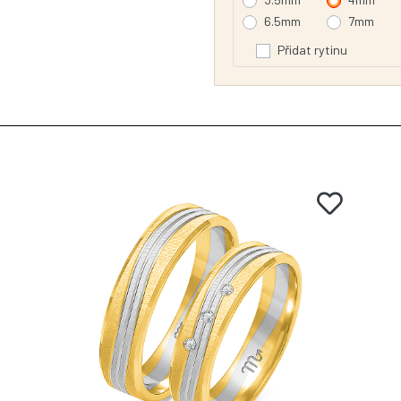
6.5mm
7mm
Přidat rytinu