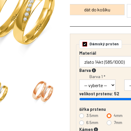
Dámský prsten
Materiál
Barva
Barva 1 *
velikost prstenu:
52
šířka prstenu
3.5mm
4mm
6.5mm
7mm
Kámen