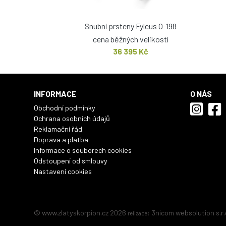
Snubní prsteny Fyleus O-198
cena běžných velikostí
36 395 Kč
INFORMACE
O NÁS
Obchodní podmínky
Ochrana osobních údajů
Reklamační řád
Doprava a platba
Informace o souborech cookies
Odstoupení od smlouvy
Nastavení cookies
© www.zlatyskorpion.cz 2026
:
3nicom websolution s.r.
relizace