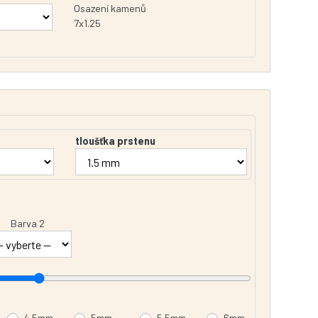
Osazení kamenů
7x1.25
tloušťka prstenu
Barva 2
4.5mm
5mm
5.5mm
6mm