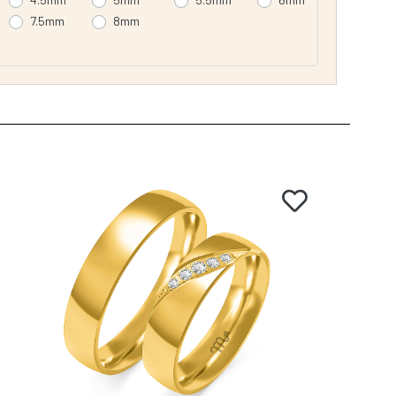
7.5mm
8mm