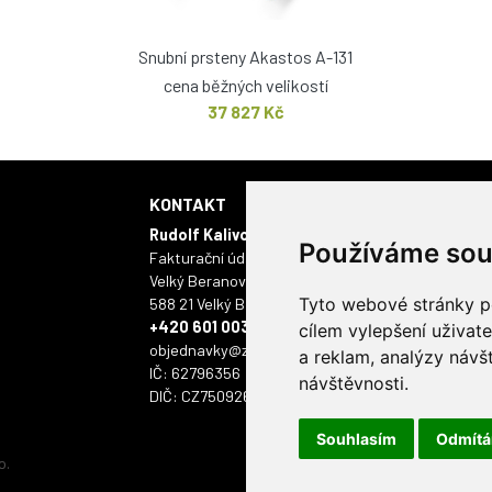
Snubní prsteny Akastos A-131
cena běžných velikostí
37 827 Kč
KONTAKT
KAMENNÁ 
Rudolf Kalivoda - ONYX
Masarykovo námě
Používáme sou
Fakturační údaje:
586 01 Jihlava
Velký Beranov 403
Tyto webové stránky po
588 21 Velký Beranov
+420 601 003 112
cílem vylepšení uživat
objednavky@zlatyskorpion.cz
a reklam, analýzy návš
IČ: 62796356
návštěvnosti.
DIČ: CZ7509261518
Souhlasím
Odmít
o.